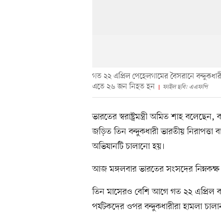
গত ২২ এপ্রিল পেহেলগামের বৈসরানে বন্দুকধার
এতে ২৬ জন নিহত হন
ফাইল ছবি: এএফপি
ভারতের স্বরাষ্ট্রমন্ত্রী অমিত শাহ বলেছ
জড়িত তিন বন্দুকধারী ভারতীয় নিরাপত্ত
অভিযানটি চালানো হয়।
আজ মঙ্গলবার ভারতের সংসদের নিম্নকক্
তিন মাসেরও বেশি আগে গত ২২ এপ্রিল কা
পর্যটকদের ওপর বন্দুকধারীরা হামলা চা