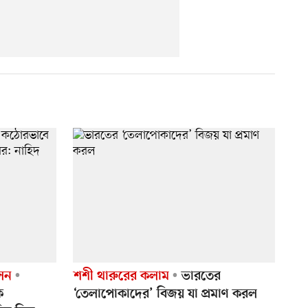
েলন
শশী থারুরের কলাম
ভারতের
ে
‘তেলাপোকাদের’ বিজয় যা প্রমাণ করল