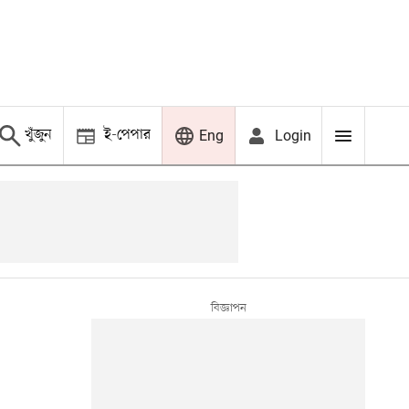
খুঁজুন
ই-পেপার
Login
Eng