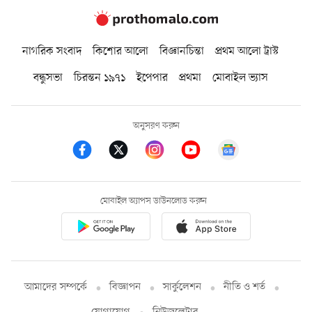
নাগরিক সংবাদ
কিশোর আলো
বিজ্ঞানচিন্তা
প্রথম আলো ট্রাস্ট
বন্ধুসভা
চিরন্তন ১৯৭১
ইপেপার
প্রথমা
মোবাইল ভ্যাস
অনুসরণ করুন
মোবাইল অ্যাপস ডাউনলোড করুন
আমাদের সম্পর্কে
বিজ্ঞাপন
সার্কুলেশন
নীতি ও শর্ত