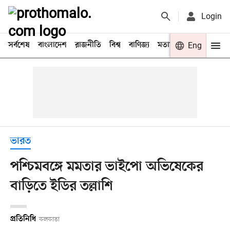
Login
সর্বশেষ
বাংলাদেশ
রাজনীতি
বিশ্ব
বাণিজ্য
মতামত
খেলা
Eng
বিনো
ভারত
পশ্চিমবঙ্গে মমতার ভাইপো অভিষেকের
বাড়িতে ইডির তল্লাশি
প্রতিনিধি
কলকাতা