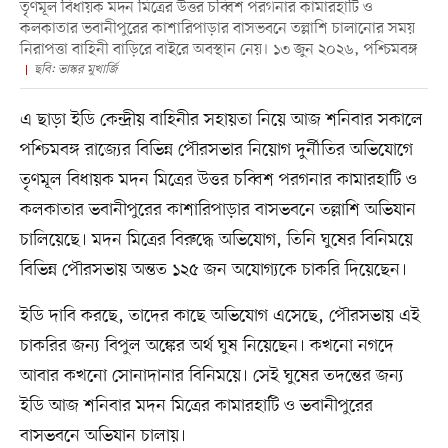
তৃণমূল বিধায়ক মদন মিত্রের উত্তর চব্বিশ পরগনার কামারহাটি ও
কলকাতার ভবানীপুরের কাশারিপাড়ার বাসভবনে তল্লাশি চালানোর সময়
নিরাপত্তা বাহিনী বাড়িরে বাইরে অবস্থান নেয়। ১৩ জুন ২০২৬, পশ্চিমবঙ্গ
ছবি: ভাস্কর মুখার্জি
এ ছাড়া ইডি কেন্দ্রীয় বাহিনীর সহায়তা নিয়ে আজ শনিবার সকালে
পশ্চিমবঙ্গ রাজ্যের বিভিন্ন পৌরসভার নিয়োগ দুর্নীতির অভিযোগে
তৃণমূল বিধায়ক মদন মিত্রের উত্তর চব্বিশ পরগনার কামারহাটি ও
কলকাতার ভবানীপুরের কাশারিপাড়ার বাসভবনে তল্লাশি অভিযান
চালিয়েছে। মদন মিত্রের বিরুদ্ধে অভিযোগ, তিনি ঘুষের বিনিময়ে
বিভিন্ন পৌরসভায় অন্তত ১২৫ জন অযোগ্যকে চাকরি দিয়েছেন।
ইডি দাবি করছে, তাদের কাছে অভিযোগ এসেছে, পৌরসভায় এই
চাকরির জন্য বিপুল অঙ্কের অর্থ ঘুষ নিয়েছেন। কখনো নগদে
আবার কখনো সোনাদানার বিনিময়ে। সেই ঘুষের তদন্তের জন্য
ইডি আজ শনিবার মদন মিত্রের কামারহাটি ও ভবানীপুরের
বাসভবনে অভিযান চালায়।