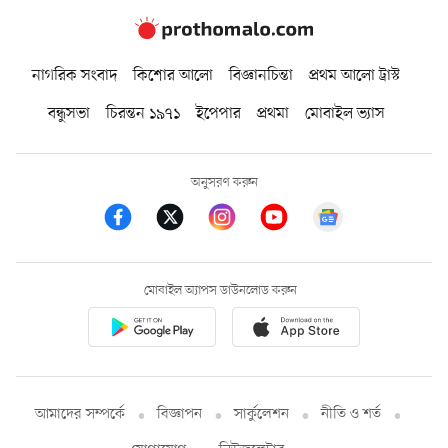
নাগরিক সংবাদ
কিশোর আলো
বিজ্ঞানচিন্তা
প্রথম আলো ট্রাস্ট
বন্ধুসভা
চিরন্তন ১৯৭১
ইপেপার
প্রথমা
মোবাইল ভ্যাস
অনুসরণ করুন
মোবাইল অ্যাপস ডাউনলোড করুন
আমাদের সম্পর্কে
বিজ্ঞাপন
সার্কুলেশন
নীতি ও শর্ত