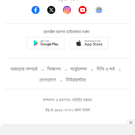
মোবাইল অ্যাপস ডাউনলোড করুন
আমাদের সম্পর্কে
বিজ্ঞাপন
সার্কুলেশন
নীতি ও শর্ত
যোগাযোগ
নিউজলেটার
সম্পাদক ও প্রকাশক: মতিউর রহমান
স্বত্ব © ১৯৯৮-২০২৬ প্রথম আলো