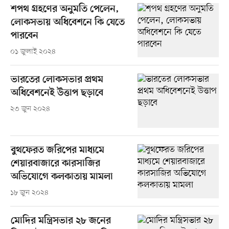
শপথ গ্রহণের অনুমতি পেলেন,
লোকসভায় অধিবেশনে কি যেতে
পারবেন
০১ জুলাই ২০২৪
ভারতের লোকসভার প্রথম
অধিবেশনেই উত্তাপ ছড়াবে
২৩ জুন ২০২৪
বুথফেরত জরিপের মাধ্যমে
শেয়ারবাজারে কারসাজির
অভিযোগে কলকাতায় মামলা
১৮ জুন ২০২৪
মোদির মন্ত্রিসভার ২৮ জনের