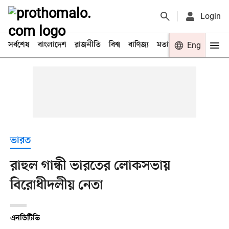
Login
সর্বশেষ
বাংলাদেশ
রাজনীতি
বিশ্ব
বাণিজ্য
মতামত
খেলা
Eng
বিনো
ভারত
রাহুল গান্ধী ভারতের লোকসভায়
বিরোধীদলীয় নেতা
এনডিটিভি