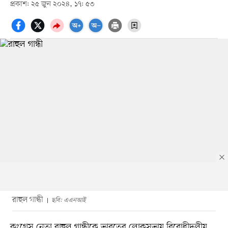
প্রকাশ: ২৫ জুন ২০২৪, ১৭: ৫৩
রাহুল গান্ধী
ছবি: এএনআই
কংগ্রেস নেতা রাহুল গান্ধীকে ভারতের লোকসভায় বিরোধীদলীয়