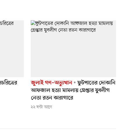
চরিত্রের
জুলাই গণ–অভ্যুত্থান
ফুটপাতের দোকানি
আফজাল হত্যা মামলায় গ্রেপ্তার যুবলীগ
নেতা রতন কারাগারে
২২ ঘণ্টা আগে