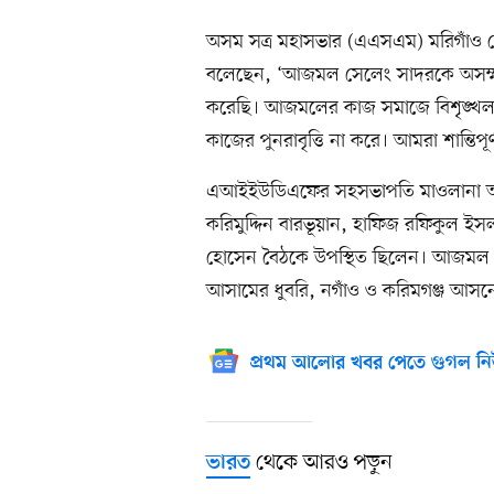
অসম সত্র মহাসভার (এএসএম) মরিগাঁও জে
বলেছেন, ‘আজমল সেলেং সাদরকে অসম্মা
করেছি। আজমলের কাজ সমাজে বিশৃঙ্খল
কাজের পুনরাবৃত্তি না করে। আমরা শান্তি
এআইইউডিএফের সহসভাপতি মাওলানা আব
করিমুদ্দিন বারভূয়ান, হাফিজ রফিকুল 
হোসেন বৈঠকে উপস্থিত ছিলেন। আজমল তাঁ
আসামের ধুবরি, নগাঁও ও করিমগঞ্জ আসনে
প্রথম আলোর খবর পেতে গুগল নি
থেকে আরও পড়ুন
ভারত