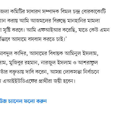
লা কমিটির সাধারণ সম্পাদক বিমল চন্দ্র বোরকাকোটি
ন করায় আমি আজমলের বিরুদ্ধে মানহানির মামলা
া সৃষ্টি করবে। আমি এফআইআর করেছি, যাতে কেউ এমন
পূর্ণভাবে আসামে বসবাস করতে চাই।’
দুল কাদির, আসামের বিধায়ক আমিনুল ইসলাম,
ইসলাম, মুজিবুর রহমান, নারজুল ইসলাম ও আশরাফুল
র বক্তৃতায় দাবি করেন, আসন্ন লোকসভা নির্বাচনে
 এআইইউডিএফের প্রার্থীরা জয়ী হবেন।
উজ চ্যানেল ফলো করুন