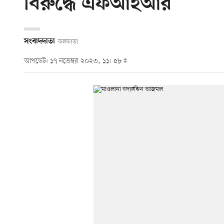
বিরুদ্ধে এফআইআর
সংবাদদাতা
কলকাতা
আপডেট: ১৭ নভেম্বর ২০২৩, ১১: ৫৮