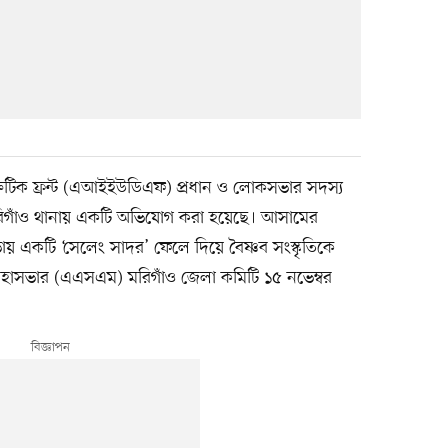
রেটিক ফ্রন্ট (এআইইউডিএফ) প্রধান ও লোকসভার সদস্য
রিগাঁও থানায় একটি অভিযোগ করা হয়েছে। আসামের
় একটি ‘সেলেং সাদর’ ফেলে দিয়ে বৈষ্ণব সংস্কৃতিকে
াসভার (এএসএম) মরিগাঁও জেলা কমিটি ১৫ নভেম্বর