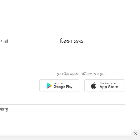
ধুসভা
চিরন্তন ১৯৭১
মোবাইল অ্যাপস ডাউনলোড করুন
েটার