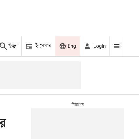
খুঁজুন
ই-পেপার
Login
Eng
ের