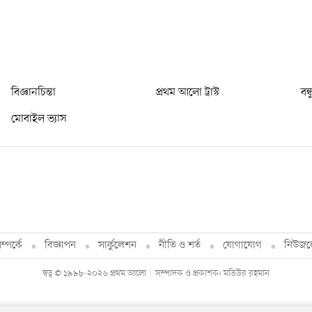
বিজ্ঞানচিন্তা
প্রথম আলো ট্রাস্ট
বন্
মোবাইল ভ্যাস
্পর্কে
বিজ্ঞাপন
সার্কুলেশন
নীতি ও শর্ত
যোগাযোগ
নিউজল
স্বত্ব © ১৯৯৮-২০২৬ প্রথম আলো
সম্পাদক ও প্রকাশক: মতিউর রহমান