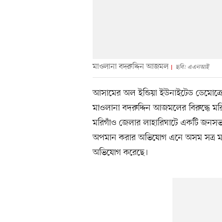
মাওলানা বদরুদ্দিন আজমল
ছবি: এএনআই
আসামের অল ইন্ডিয়া ইউনাইটেড ডেমোক্
মাওলানা বদরুদ্দিন আজমলের বিরুদ্ধে ম
মরিগাঁও জেলার লাহারিঘাটে একটি জনসভায
অপমান করার অভিযোগ এনে অসম সত্র মহ
অভিযোগ করেছে।