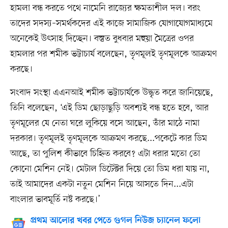
হামলা বন্ধ করতে পথে নামেনি রাজ্যের ক্ষমতাশীল দল। বরং
তাদের সদস্য–সমর্থকদের এই কাজে সামাজিক যোগাযোগমাধ্যমে
অনেকেই উৎসাহ দিচ্ছেন। বস্তুত বুধবার মহুয়া মৈত্রের ওপর
হামলার পর শমীক ভট্টাচার্য বলেছেন, তৃণমূলই তৃণমূলকে আক্রমণ
করছে।
সংবাদ সংস্থা এএনআই শমীক ভট্টাচার্যকে উদ্ধৃত করে জানিয়েছে,
তিনি বলেছেন, ‘এই ডিম ছোড়াছুড়ি অবশ্যই বন্ধ হতে হবে, আর
তৃণমূলের যে নেতা ঘরে লুকিয়ে বসে আছেন, তাঁর মাঠে নামা
দরকার। তৃণমূলই তৃণমূলকে আক্রমণ করছে...পকেটে কার ডিম
আছে, তা পুলিশ কীভাবে চিহ্নিত করবে? এটা ধরার মতো তো
কোনো মেশিন নেই। মেটাল ডিটেক্টর দিয়ে তো ডিম ধরা যায় না,
তাই আমাদের একটা নতুন মেশিন নিয়ে আসতে দিন...এটা
বাংলার ভাবমূর্তি নষ্ট করছে।’
প্রথম আলোর খবর পেতে গুগল নিউজ চ্যানেল ফলো