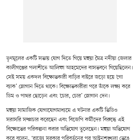
তৃণমূলের একটি সভায় যোগ দিতে গিয়ে মহুয়া মৈত্র নদীয়া জেলার
কালীগঞ্জের পলাশীতে আলিফা আহমেদের বাসভবনে গিয়েছিলেন।
সেই সময় একদল বিক্ষোভকারী বাড়ির বাইরে জড়ো হয়ে ‘গো
ব্যাক’ স্লোগান দিতে থাকে। বিক্ষোভকারীরা পরে তাঁকে লক্ষ্য করে
ডিম ও পাথর ছোড়েন এবং ‘চোর, চোর’ স্লোগান দেন।
মহুয়া সামাজিক যোগাযোগমাধ্যমে এ ঘটনার একটি ভিডিও
সরাসরি সম্প্রচার করেছেন এবং বিজেপি কর্মীদের বিরুদ্ধে এই
বিক্ষোভের পরিকল্পনা করার অভিযোগ তুলেছেন। মহুয়া অভিযোগ
করে বলেন, ‘রাজ্যে সরকার পরিবর্তনের পর আইনশৃঙ্খলা ভেঙে