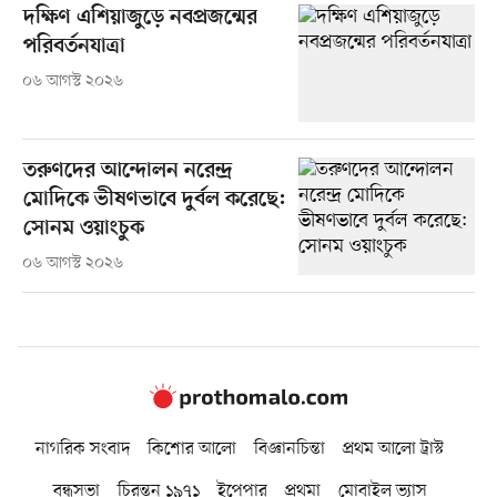
দক্ষিণ এশিয়াজুড়ে নবপ্রজন্মের
পরিবর্তনযাত্রা
০৬ আগস্ট ২০২৬
তরুণদের আন্দোলন নরেন্দ্র
মোদিকে ভীষণভাবে দুর্বল করেছে:
সোনম ওয়াংচুক
০৬ আগস্ট ২০২৬
নাগরিক সংবাদ
কিশোর আলো
বিজ্ঞানচিন্তা
প্রথম আলো ট্রাস্ট
বন্ধুসভা
চিরন্তন ১৯৭১
ইপেপার
প্রথমা
মোবাইল ভ্যাস