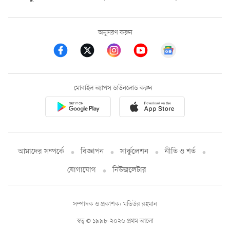
অনুসরণ করুন
মোবাইল অ্যাপস ডাউনলোড করুন
আমাদের সম্পর্কে
বিজ্ঞাপন
সার্কুলেশন
নীতি ও শর্ত
যোগাযোগ
নিউজলেটার
সম্পাদক ও প্রকাশক: মতিউর রহমান
স্বত্ব © ১৯৯৮-২০২৬ প্রথম আলো