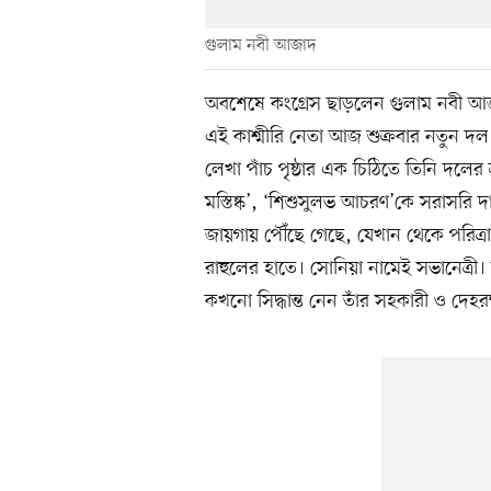
গুলাম নবী আজাদ
অবশেষে কংগ্রেস ছাড়লেন গুলাম নবী আজা
এই কাশ্মীরি নেতা আজ শুক্রবার নতুন দল 
লেখা পাঁচ পৃষ্ঠার এক চিঠিতে তিনি দলের 
মস্তিষ্ক’, ‘শিশুসুলভ আচরণ’কে সরাসরি 
জায়গায় পৌঁছে গেছে, যেখান থেকে পরিত্
রাহুলের হাতে। সোনিয়া নামেই সভানেত্রী। য
কখনো সিদ্ধান্ত নেন তাঁর সহকারী ও দেহরক