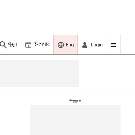
খুঁজুন
ই-পেপার
Login
Eng