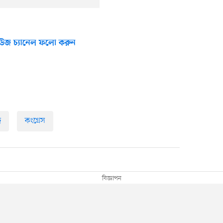
উজ চ্যানেল ফলো করুন
ি
কংগ্রেস