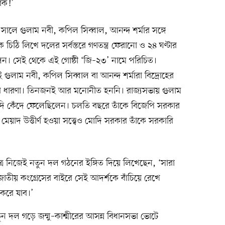
রিক!’
লে গুলাম নবী, কপিল সিব্বাল, আনন্দ শর্মার সঙ্গে
ঠি লিখে দলের সর্বস্তরে গণতন্ত্র ফেরানো ও ২৪ ঘণ্টার
েন। সেই থেকে এই গোষ্ঠী ‘জি–২৩’ নামে পরিচিত।
ুলাম নবী, কপিল সিব্বাল বা আনন্দ শর্মারা বিদ্রোহের
র ধারণা। তিনজনই আর মনোনীত হননি। রাজ্যসভায় গুলাম
্র মোদি কেঁদে ফেলেছিলেন। চলতি বছরে তাঁকে বিজেপি সরকার
মেয়াদ উত্তীর্ণ হওয়া সত্ত্বেও মোদি সরকার তাঁকে সরকারি
ে নিজেই নতুন দল গঠনের ইঙ্গিত দিয়ে লিখেছেন, ‘সারা
াতীয় কংগ্রেসের বাইরে সেই আদর্শকে বাঁচিয়ে রেখে
করে যাব।’
ন দল গড়ে জম্মু–কাশ্মীরের আসন্ন বিধানসভা ভোটে