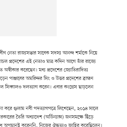
ীণ নেতা রাজ্যসভার সাবেক সদস্য আনন্দ শর্মাকে নিয়ে
াচল প্রদেশের এই নেতাও মাত্র কদিন আগে তাঁর রাজ্যে
 অস্বীকার করেছেন। মধ্য প্রদেশের জ্যোতিরাদিত্য
ড়েন পাঞ্জাবের অমরিন্দর সিং ও উত্তর প্রদেশের ব্রাহ্মণ
পিল সিব্বালও দলত্যাগ করেন। এবার কংগ্রেস ছাড়লেন
োচনা করে গুলাম নবী পদত্যাগপত্রে লিখেছেন, ২০১৪ সালে
কারের তৈরি অধ্যাদেশ (অর্ডিন্যান্স) জনসমক্ষে ছিঁড়ে
 শুধু অপমানই করেননি, নিজের ঔদ্ধত্যও জাহির করেছিলেন।