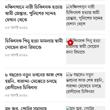
দক্ষিণখানে নারী চিকিৎসক হত্যায়
স্বামী গ্রেপ্তার, পুলিশের সন্দেহ
যেখান থেকে
০৩ আগস্ট ২০২৬
চিকিৎসক পিনু হত্যা মামলায় স্বামী
সোহেল রানা রিমান্ডে
০৩ আগস্ট ২০২৬
৮ বছরেও নতুন ভবনের কাজ শেষ
হয়নি, বারান্দা-মেঝেতে চলছে
রোগীদের চিকিৎসা
০৩ আগস্ট ২০২৬
মৃদু জ্বর, পেটের সমস্যায়