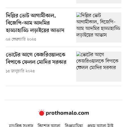
দিল্লির ভোট আগামীকাল,
বিজেপি–আম আদমির
হাড্ডাহাড্ডি লড়াইয়ের আভাস
০৪ ফেব্রুয়ারি ২০২৫
ভোটের আগে কেজরিওয়ালকে
বিপাকে ফেলল মোদির সরকার
১৫ জানুয়ারি ২০২৫
নাগরিক সংবাদ
কিশোর আলো
বিজ্ঞানচিন্তা
প্রথম আলো ট্রাস্ট