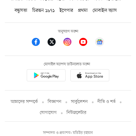
বন্ধুসভা
চিরন্তন ১৯৭১
ইপেপার
প্রথমা
মোবাইল ভ্যাস
অনুসরণ করুন
মোবাইল অ্যাপস ডাউনলোড করুন
আমাদের সম্পর্কে
বিজ্ঞাপন
সার্কুলেশন
নীতি ও শর্ত
যোগাযোগ
নিউজলেটার
সম্পাদক ও প্রকাশক: মতিউর রহমান