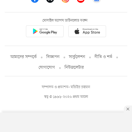
মোবাইল অ্যাপস ডাউনলোড করুন
আমাদের সম্পর্কে
বিজ্ঞাপন
সার্কুলেশন
নীতি ও শর্ত
যোগাযোগ
নিউজলেটার
সম্পাদক ও প্রকাশক: মতিউর রহমান
স্বত্ব © ১৯৯৮-২০২৬ প্রথম আলো
By using this site, you agree to our
Privacy Policy
.
OK