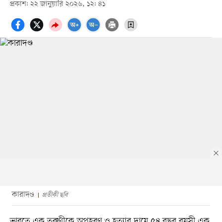
প্রকাশ: ২২ জানুয়ারি ২০২৬, ১২: ৪১
কারাদণ্ড
প্রতীকী ছবি
ভারতে এক তরুণীকে অপহরণ ও হত্যার দায়ে ৫৪ বছর বয়সী এক