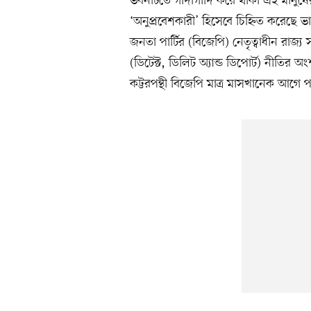
ভবনটিতে গাদাগাদি করে থাকা এই মানুষ
‘অনুপ্রবেশকারী’ হিসেবে চিহ্নিত করেছে ভারত
জনতা পার্টির (বিজেপি) নেতৃত্বাধীন রাজ্
(ডিটেক্ট, ডিলিট অ্যান্ড ডিপোর্ট) নীতির অং
কট্টরপন্থী বিজেপি মাত্র মাসখানেক আগে প