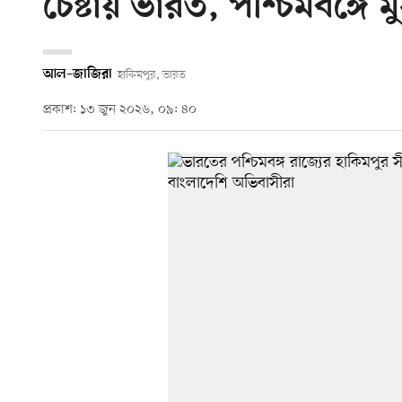
চেষ্টায় ভারত, পশ্চিমবঙ্গে
আল–জাজিরা
হাকিমপুর, ভারত
প্রকাশ: ১৩ জুন ২০২৬, ০৯: ৪০