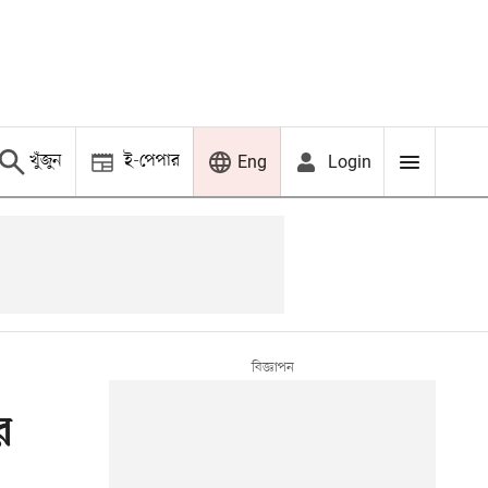
খুঁজুন
ই-পেপার
Login
Eng
র