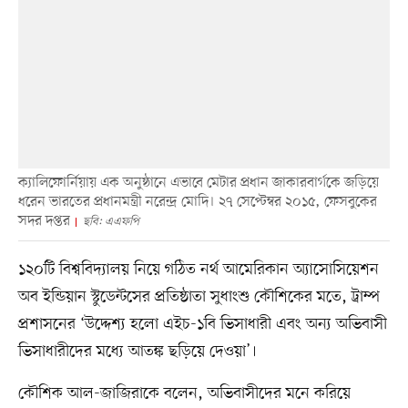
ক্যালিফোর্নিয়ায় এক অনুষ্ঠানে এভাবে মেটার প্রধান জাকারবার্গকে জড়িয়ে
ধরেন ভারতের প্রধানমন্ত্রী নরেন্দ্র মোদি। ২৭ সেপ্টেম্বর ২০১৫, ফেসবুকের
সদর দপ্তর
ছবি: এএফপি
১২০টি বিশ্ববিদ্যালয় নিয়ে গঠিত নর্থ আমেরিকান অ্যাসোসিয়েশন
অব ইন্ডিয়ান স্টুডেন্টসের প্রতিষ্ঠাতা সুধাংশু কৌশিকের মতে, ট্রাম্প
প্রশাসনের ‘উদ্দেশ্য হলো এইচ-১বি ভিসাধারী এবং অন্য অভিবাসী
ভিসাধারীদের মধ্যে আতঙ্ক ছড়িয়ে দেওয়া’।
কৌশিক আল-জাজিরাকে বলেন, অভিবাসীদের মনে করিয়ে