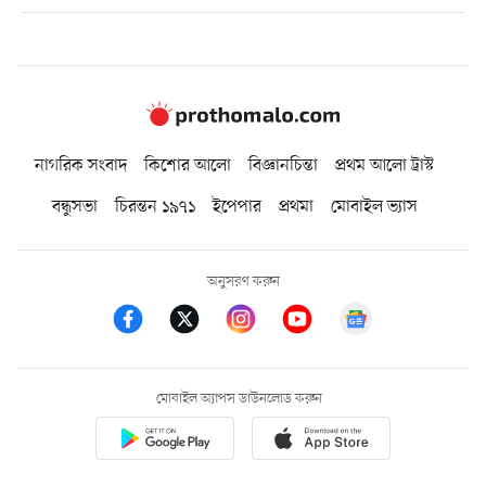
নাগরিক সংবাদ
কিশোর আলো
বিজ্ঞানচিন্তা
প্রথম আলো ট্রাস্ট
বন্ধুসভা
চিরন্তন ১৯৭১
ইপেপার
প্রথমা
মোবাইল ভ্যাস
অনুসরণ করুন
মোবাইল অ্যাপস ডাউনলোড করুন