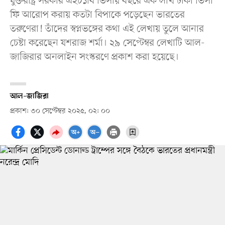
যুক্তরাষ্ট্র সরকার এইচ১বি ভিসায় বছরে এক লাখ টাকা ভিসা
ফি আরোপ করায় কতটা বিপাকে পড়েছেন ভারতের
তরুণেরা! তাঁদের স্বপ্নভঙ্গের কথা এই লেখায় তুলে আনার
চেষ্টা করেছেন যশরাজ শর্মা। ২৯ সেপ্টেম্বর লেখাটি আল-
জাজিরার অনলাইন সংস্করণে প্রকাশ করা হয়েছে।
আল–জাজিরা
প্রকাশ: ৩০ সেপ্টেম্বর ২০২৫, ০২: ০০