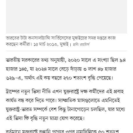
ভারতের টাটা কনসালট্যান্সি সার্ভিসেসের মুম্বাইয়ের সদর দপ্তরে কাজ
করছেন কর্মীরা। ১৪ মার্চ ২০১৩, মুম্বাই
ছবি: রয়টার্স
ভারতীয় সরকারের তথ্য অনুযায়ী, ২০২০ সালে এ সংখ্যা ছিল ৯৪
হাজার ১৪৫, যা ২০২৪ সালে বেড়ে দাঁড়ায় ৩ লাখ ৪৮ হাজার
৬২৯–এ, অর্থাৎ এই কয় বছরে ২৭০ শতাংশ বৃদ্ধি পেয়েছে।
ট্রাম্পের নতুন ভিসা নীতি এখন যুক্তরাষ্ট্রে দক্ষ কর্মীদের এই প্রবাহ
কার্যত বন্ধ করে দিতে পারে। সাম্প্রতিক মাসগুলোতে এমনিতেই
যুক্তরাষ্ট্র-ভারত সম্পর্কে বেশ কিছু টানাপোড়েন চলছিল, যার মধ্যে
এই ভিসা ফি বৃদ্ধি নতুন মাত্রা যোগ করেছে।
বর্তমানে যুক্তরাষ্ট্রে রপ্তানি পণ্যের ওপর নয়াদিল্লিকে ৫০ শতাংশ