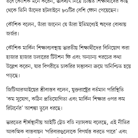
তবে কৌশিক মনে করেন, ভবিষ্যৎ নিয়ে চিন্তিত শিক্ষার্থীদের কাছ
থেকে তিনি তাঁদের হটলাইনে ৮০টির বেশি ফোন পেয়েছেন।
কৌশিক বলেন, তাঁরা জানেন যে তাঁরা ইতিমধ্যেই ঋণের বোঝায়
জর্জর।
কৌশিক মার্কিন শিক্ষাব্যবস্থায় ভারতীয় শিক্ষার্থীদের বিনিয়োগ করা
হাজার হাজার ডলারের টিউশন ফি এবং অন্যান্য খরচের কথা
উল্লেখ করেন, যার বিপরীতে চাকরির সম্ভাবনা ক্রমে অনিশ্চিত হয়ে
পড়ছে।
জিটিআরআইয়ের শ্রীবাস্তব বলেন, যুক্তরাষ্ট্রের বর্তমান পরিস্থিতি
‘কম সুযোগ, কঠিন প্রতিযোগিতা এবং মার্কিন শিক্ষার ওপর কম
রিটার্নের’ আশঙ্কা তুলে ধরছে।
ভারতের শীর্ষস্থানীয় আইটি ট্রেড বডি ন্যাসকম বলেছে, এই নীতির
আকস্মিক বাস্তবায়ন ‘পরিবারগুলোকে বিপর্যস্ত করতে পারে’ এবং