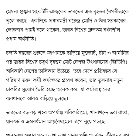
মেঘনা গুপ্তার সংকটটি আজকের ভারতের এক বৃহত্তর বৈপরীত্যকে
তুলে ধরছে। একদিকে প্রধানমন্ত্রী নরেন্দ্র মোদি ও তাঁর সরকারের
লোকজন প্রায়ই বলে থাকেন, ভারত বিশ্বের দ্রুততম বর্ধনশীল
প্রধান অর্থনীতি।
চলতি বছরের শুরুতে জাপানকে ছাড়িয়ে যুক্তরাষ্ট্র, চীন ও জার্মানির
পর ভারত বিশ্বের চতুর্থ বৃহত্তম মোট দেশজ উৎপাদনের (জিডিপি)
অধিকারী দেশের তালিকায় উঠেছে। তবে দেশে প্রতিবছর যে
পরিমাণ তরুণ কর্মী কর্মক্ষেত্রে প্রবেশ করেন, তার তুলনায় নতুন
চাকরির সুযোগ তৈরি হচ্ছে অনেক কম, যা কর্মসংস্থানের
ব্যবধানকে আরও বাড়িয়ে তুলছে।
ভারতের বড় বড় শহর অপর্যাপ্ত পরিকাঠামো, খানাখন্দে ভরা রাস্তা,
যানজট ও ক্রমবর্ধমান আয়বৈষম্যের চাপে নুয়ে পড়ছে।
ফলস্বরূপ গুপ্তার মতো লাখ লাখ মানুষ পশ্চিমে উন্নত জীবনের স্বপ্ন