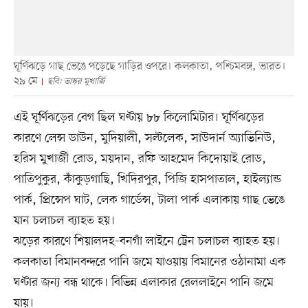
ঘূর্ণিঝড়ে গাছ ভেঙে পড়েছে গাড়ির ওপরে। কলকাতা, পশ্চিমবঙ্গ, ভারত।
২৯ মে
ছবি: ভাস্কর মুখার্জি
এই ঘূর্ণিঝড়ের বেগ ছিল ঘণ্টায় ৮৮ কিলোমিটার। ঘূর্ণিঝড়ের
কারণে লেন্স ডাউন, মুদিয়ালী, সল্টলেক, সাউদার্ন অ্যাভিনিউ,
হরিস মুখার্জী রোড, ময়দান, রফি আহমেদ কিদোয়াই রোড,
পাতিপুকুর, কাঁকুড়গাছি, খিদিরপুর, পিজি হাসপাতাল, হাইল্যান্ড
পার্ক, প্রিন্সেপ ঘাট, লেক গার্ডেন্স, টালা পার্ক এলাকায় গাছ ভেঙে
যান চলাচল ব্যাহত হয়।
ঝড়ের কারণে শিয়ালদহ-বনগাঁ লাইনে ট্রেন চলাচল ব্যাহত হয়।
কলকাতা বিমানবন্দরে পানি জমে যাওয়ায় বিমানের ওঠানামা এক
ঘণ্টার জন্য বন্ধ থাকে। বিভিন্ন এলাকার রেললাইনে পানি জমে
যায়।