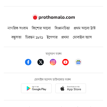
নাগরিক সংবাদ
কিশোর আলো
বিজ্ঞানচিন্তা
প্রথম আলো ট্রাস্ট
বন্ধুসভা
চিরন্তন ১৯৭১
ইপেপার
প্রথমা
মোবাইল ভ্যাস
অনুসরণ করুন
মোবাইল অ্যাপস ডাউনলোড করুন