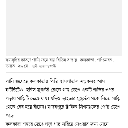
ঝড়বৃষ্টির কারণে পানি জমে যায় বিভিন্ন রাস্তায়। কলকাতা, পশ্চিমবঙ্গ,
ভারত। ২৯ মে
ছবি: ভাস্কর মুখার্জি
পানি জমেছে কলকাতার পিজি হাসপাতাল সড়কসহ আম
হার্টস্টিটেও। হরিস মুখার্জী রোডে গাছ ভেঙে একটি গাড়ির ওপর
পড়ায় গাড়িটি ভেঙে যায়। যদিও ড্রাইভার মুহূর্তের মধ্যে নিজে গাড়ি
থেকে বের হয়ে বাঁচেন। যাদবপুরে ট্রাফিক সিগন্যালের পোস্ট ভেঙে
পড়ে।
কলকাতা শহরে ভেঙে পড়া গাছ সরিয়ে নেওয়ার জন্য নেমে