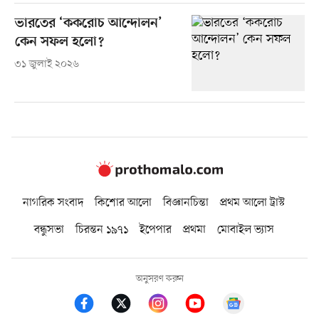
ভারতের ‘ককরোচ আন্দোলন’
কেন সফল হলো?
৩১ জুলাই ২০২৬
নাগরিক সংবাদ
কিশোর আলো
বিজ্ঞানচিন্তা
প্রথম আলো ট্রাস্ট
বন্ধুসভা
চিরন্তন ১৯৭১
ইপেপার
প্রথমা
মোবাইল ভ্যাস
অনুসরণ করুন