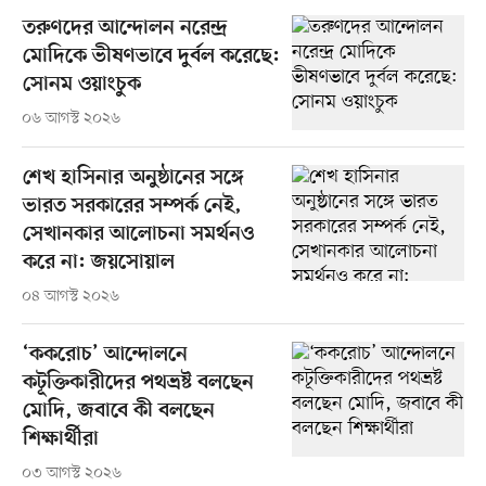
তরুণদের আন্দোলন নরেন্দ্র
মোদিকে ভীষণভাবে দুর্বল করেছে:
সোনম ওয়াংচুক
০৬ আগস্ট ২০২৬
শেখ হাসিনার অনুষ্ঠানের সঙ্গে
ভারত সরকারের সম্পর্ক নেই,
সেখানকার আলোচনা সমর্থনও
করে না: জয়সোয়াল
০৪ আগস্ট ২০২৬
‘ককরোচ’ আন্দোলনে
কটূক্তিকারীদের পথভ্রষ্ট বলছেন
মোদি, জবাবে কী বলছেন
শিক্ষার্থীরা
০৩ আগস্ট ২০২৬