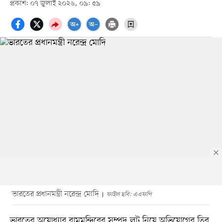
প্রকাশ: ০৭ জুলাই ২০২৬, ০৯: ৫৯
ভারতের প্রধানমন্ত্রী নরেন্দ্র মোদি
ফাইল ছবি: এএফপি
ভারতের অযোধ্যার রামমন্দিরের সম্পদ লুট নিয়ে অভিযোগের তির