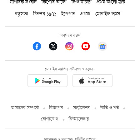
নাগরিক সংবাদ
কিশোর আলো
বিজ্ঞানচিন্তা
প্রথম আলো ট্রাস্ট
বন্ধুসভা
চিরন্তন ১৯৭১
ইপেপার
প্রথমা
মোবাইল ভ্যাস
অনুসরণ করুন
মোবাইল অ্যাপস ডাউনলোড করুন
আমাদের সম্পর্কে
বিজ্ঞাপন
সার্কুলেশন
নীতি ও শর্ত
যোগাযোগ
নিউজলেটার
সম্পাদক ও প্রকাশক: মতিউর রহমান