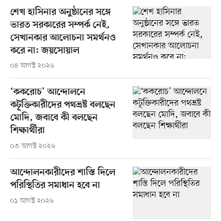
শেখ হাসিনার অনুষ্ঠানের সঙ্গে
ভারত সরকারের সম্পর্ক নেই,
সেখানকার আলোচনা সমর্থনও
করে না: জয়সোয়াল
০৪ আগস্ট ২০২৬
‘ককরোচ’ আন্দোলনে
কটূক্তিকারীদের পথভ্রষ্ট বলছেন
মোদি, জবাবে কী বলছেন
শিক্ষার্থীরা
০৩ আগস্ট ২০২৬
আন্দোলনকারীদের শাস্তি দিলে
পরিস্থিতির সমাধান হবে না
০১ আগস্ট ২০২৬