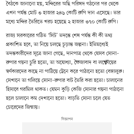
বৈঠকে জানানো হয়, মন্দিরের অছি পরিষদ গঠনের পর থেকে
এখন পর্যন্ত মোট ৩ হাজার ২৪৬ কোটি রুপি দান এসেছে। তার
মধ্যে মন্দির তৈরিতে খরচ হয়েছে ২ হাজার ৩৭০ কোটি রুপি।
রাজ্য সরকারের গঠিত ‘সিট’ তদন্তে শেষ পর্যন্ত কী কী তথ্য
প্রকাশিত হবে, তা নিয়ে চলছে চূড়ান্ত জল্পনা। ইতিমধ্যেই
তদন্তকারীদের সূত্রে জানা গেছে, দানপাত্র থেকে যেসব সোনা–
রুপার গয়না চুরি হতো, তা অযোধ্যা, ফৈজাবাদ বা লক্ষ্ণৌয়ের
স্বর্ণকারদের কাছে না পাঠিয়ে ট্রেনে করে পাঠানো হতো বেঙ্গালুরু।
সেখানে তা গলিয়ে সোনা–রুপার বাট তৈরি করা হতো। চালানের
হিসাবে গরমিল থাকত। যেমন কুড়ি কেজি সোনার গয়না পাঠানো
হলে চালানে কম দেখানো হতো। বাড়তি সোনা চলে যেত
চোরেদের জিম্মায়।