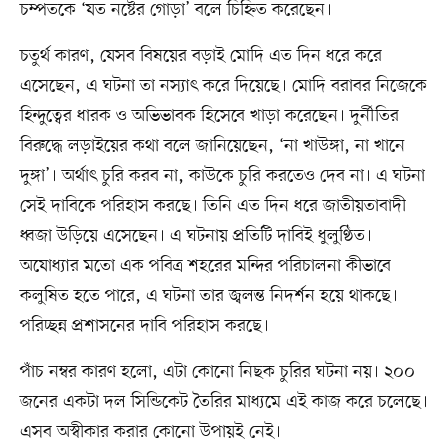
চম্পতকে ‘যত নষ্টের গোড়া’ বলে চিহ্নিত করেছেন।
চতুর্থ কারণ, যেসব বিষয়ের বড়াই মোদি এত দিন ধরে করে
এসেছেন, এ ঘটনা তা নস্যাৎ করে দিয়েছে। মোদি বরাবর নিজেকে
হিন্দুত্বের ধারক ও অভিভাবক হিসেবে খাড়া করেছেন। দুর্নীতির
বিরুদ্ধে লড়াইয়ের কথা বলে জানিয়েছেন, ‘না খাউঙ্গা, না খানে
দুঙ্গা’। অর্থাৎ চুরি করব না, কাউকে চুরি করতেও দেব না। এ ঘটনা
সেই দাবিকে পরিহাস করছে। তিনি এত দিন ধরে জাতীয়তাবাদী
ধ্বজা উড়িয়ে এসেছেন। এ ঘটনায় প্রতিটি দাবিই ধুলুণ্ঠিত।
অযোধ্যার মতো এক পবিত্র শহরের মন্দির পরিচালনা কীভাবে
কলুষিত হতে পারে, এ ঘটনা তার জ্বলন্ত নিদর্শন হয়ে থাকছে।
পরিচ্ছন্ন প্রশাসনের দাবি পরিহাস করছে।
পাঁচ নম্বর কারণ হলো, এটা কোনো নিছক চুরির ঘটনা নয়। ২০০
জনের একটা দল সিন্ডিকেট তৈরির মাধ্যমে এই কাজ করে চলেছে।
এসব অস্বীকার করার কোনো উপায়ই নেই।