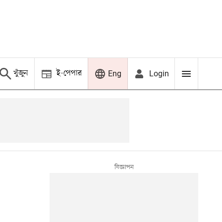
খুঁজুন
ই-পেপার
Login
Eng