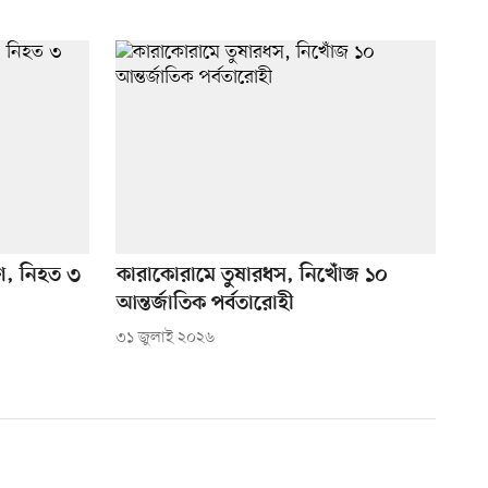
রণ, নিহত ৩
কারাকোরামে তুষারধস, নিখোঁজ ১০
আন্তর্জাতিক পর্বতারোহী
৩১ জুলাই ২০২৬