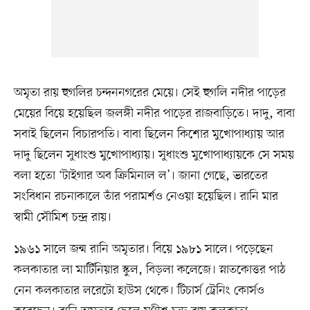
অমৃতা রায় হুগলির চন্দননগরের মেয়ে। সেই হুগলি নদীর পাড়ের
মেয়ের বিয়ে হয়েছিল জলঙ্গী নদীর পাড়ের রাজবাড়িতে। দাদু, বাবা
সবাই ছিলেন বিচারপতি। বাবা ছিলেন কিশোর মুখোপাধ্যায় আর
দাদু ছিলেন সুধাংশু মুখোপাধ্যায়। সুধাংশু মুখোপাধ্যায়কে সে সময়
বলা হতো ‘টাইগার অব ক্রিমিনাল ল’। জানা গেছে, ভারতের
সংবিধান রচনাকালে তাঁর পরামর্শও নেওয়া হয়েছিল। রানি মার
স্বামী সৌমিশ চন্দ্র রায়।
১৯৬১ সালে জন্ম রানি অমৃতার। বিয়ে ১৯৮১ সালে। পড়েছেন
কলকাতার লা মার্টিনিয়ার স্কুল, বিড়লা কলেজে। স্নাতকোত্তর পাঠ
নেন কলকাতার লরেটো হাউস থেকে। টিচার্স ট্রেনিং কোর্সও