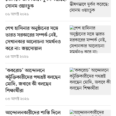
সোনম ওয়াংচুক
০৬ আগস্ট ২০২৬
শেখ হাসিনার অনুষ্ঠানের সঙ্গে
ভারত সরকারের সম্পর্ক নেই,
সেখানকার আলোচনা সমর্থনও
করে না: জয়সোয়াল
০৪ আগস্ট ২০২৬
‘ককরোচ’ আন্দোলনে
কটূক্তিকারীদের পথভ্রষ্ট বলছেন
মোদি, জবাবে কী বলছেন
শিক্ষার্থীরা
০৩ আগস্ট ২০২৬
আন্দোলনকারীদের শাস্তি দিলে