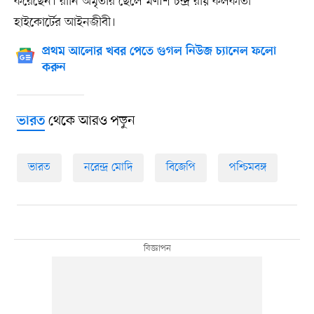
করেছেন। রানি অমৃতার ছেলে মণীশ চন্দ্র রায় কলকাতা
হাইকোর্টের আইনজীবী।
প্রথম আলোর খবর পেতে গুগল নিউজ চ্যানেল ফলো
করুন
থেকে আরও পড়ুন
ভারত
ভারত
নরেন্দ্র মোদি
বিজেপি
পশ্চিমবঙ্গ