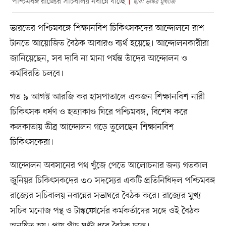
পশ্চিমবঙ্গ রাজ্যের সচিবালয় নবান্নে যাচ্ছে
ছবি: ভাস্কর মুখার্জি
ভারতের পশ্চিমবঙ্গে শিক্ষানবিশ চিকিৎসকদের আন্দোলনে রাশ
টানতে আয়োজিত বৈঠক আবারও ব্যর্থ হয়েছে। আন্দোলনকারীরা
জানিয়েছেন, সব দাবি না মানা পর্যন্ত তাঁদের আন্দোলন ও
কর্মবিরতি চলবে।
গত ৯ আগস্ট আরজি কর হাসপাতালে একজন শিক্ষানবিশ নারী
চিকিৎসক ধর্ষণ ও হত্যাকাণ্ড ঘিরে পশ্চিমবঙ্গ, বিশেষ করে
কলকাতায় তীব্র আন্দোলন গড়ে তুলেছেন শিক্ষানবিশ
চিকিৎসকেরা।
আন্দোলন অবসানের পথ খুঁজে পেতে আলোচনার জন্য গতকাল
জুনিয়র চিকিৎসকদের ৩০ সদস্যের একটি প্রতিনিধিদল পশ্চিমবঙ্গ
রাজ্যের সচিবালয় নবান্নের সভাঘরে বৈঠক করে। রাজ্যের মুখ্য
সচিব মনোজ পন্থ ও টাস্কফোর্সের কর্মকর্তাদের সঙ্গে ওই বৈঠক
অনুষ্ঠিত হয়। প্রায় পাঁচ ঘণ্টা ধরে বৈঠক চলে।