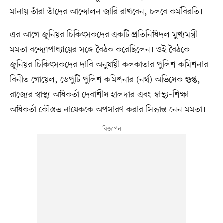
মানায় তাঁরা তাঁদের আন্দোলন জারি রাখবেন, চলবে কর্মবিরতি।
এর আগে জুনিয়র চিকিৎসকদের একটি প্রতিনিধিদল মুখ্যমন্ত্রী
মমতা বন্দ্যোপাধ্যায়ের সঙ্গে বৈঠক করেছিলেন। ওই বৈঠকে
জুনিয়র চিকিৎসকদের দাবি অনুযায়ী কলকাতার পুলিশ কমিশনার
বিনীত গোয়েল, ডেপুটি পুলিশ কমিশনার (নর্থ) অভিষেক গুপ্ত,
রাজ্যের স্বাস্থ্য অধিকর্তা দেবাশীষ হালদার এবং স্বাস্থ্য-শিক্ষা
অধিকর্তা কৌস্তভ নায়েককে অপসারণ করার সিদ্ধান্ত নেন মমতা।