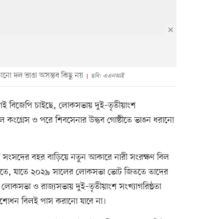
োনো দল ভাঙা অসম্ভব কিছু নয়
ছবি: এএনআই
েই বিজেপি চাইছে, লোকসভায় দুই–তৃতীয়াংশ
ূল কংগ্রেস ও পরে শিবসেনার উদ্ধব গোষ্ঠীতে ভাঙন ধরানো
ম্ভব সংসদের বহর বাড়িয়ে নতুন আকারে নারী সংরক্ষণ বিল
রাতে, যাতে ২০২৯ সালের লোকসভা ভোট জিততে তাদের
 লোকসভা ও রাজ্যসভায় দুই–তৃতীয়াংশ সংখ্যাগরিষ্ঠতা
ংশোধন বিলই পাস করানো যাবে না।