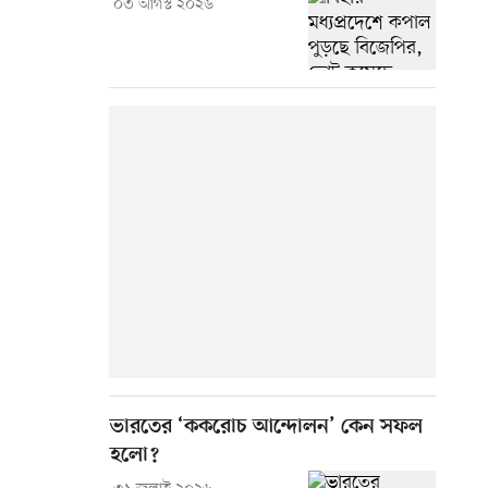
০৩ আগস্ট ২০২৬
ভারতের ‘ককরোচ আন্দোলন’ কেন সফল
হলো?