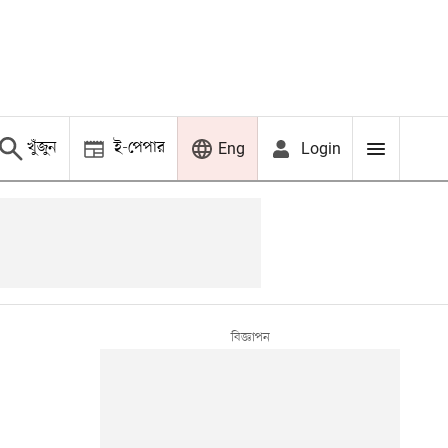
খুঁজুন
ই-পেপার
Login
Eng