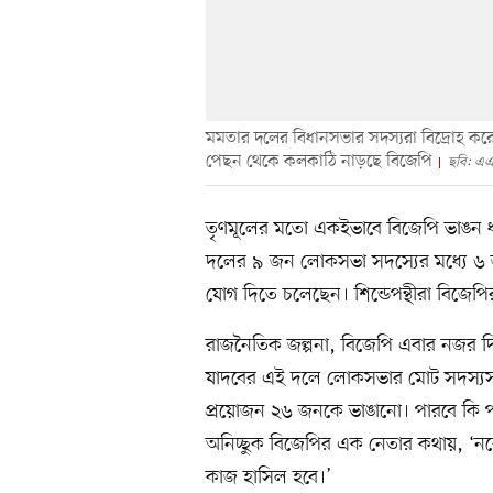
মমতার দলের বিধানসভার সদস্যরা বিদ্রোহ ক
পেছন থেকে কলকাঠি নাড়ছে বিজেপি
ছবি: এ
তৃণমূলের মতো একইভাবে বিজেপি ভাঙন ধরি
দলের ৯ জন লোকসভা সদস্যের মধ্যে ৬ জনক
যোগ দিতে চলেছেন। শিন্ডেপন্থীরা বিজেপির
রাজনৈতিক জল্পনা, বিজেপি এবার নজর দিচ
যাদবের এই দলে লোকসভার মোট সদস্যসং
প্রয়োজন ২৬ জনকে ভাঙানো। পারবে কি পা
অনিচ্ছুক বিজেপির এক নেতার কথায়, ‘নরে
কাজ হাসিল হবে।’