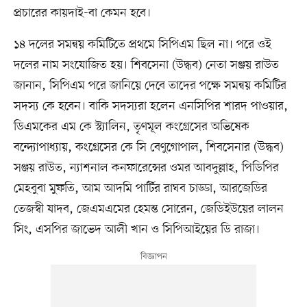
প্রচারের কায়দাই-বা কেমন হবে।
১৪ দলের সমন্বয় কমিটিতে প্রথমে সিপিএম ছিল না। পরে ওই
দলের নাম সংযোজিত হয়। শিবসেনা (উদ্ধব) নেতা সঞ্জয় রাউত
জানান, সিপিএম পরে জানিয়ে দেবে তাদের পক্ষে সমন্বয় কমিটির
সদস্য কে হবেন। বাকি সদস্যরা হলেন এনসিপির শারদ পাওয়ার,
ডিএমকের এম কে স্ট্যালিন, তৃণমূল কংগ্রেসের অভিষেক
বন্দ্যোপাধ্যায়, কংগ্রেসের কে সি বেণুগোপাল, শিবসেনার (উদ্ধব)
সঞ্জয় রাউত, ন্যাশনাল কনফারেন্সের ওমর আবদুল্লাহ, পিডিপির
মেহবুবা মুফতি, আম আদমি পার্টির রাঘব চাড্ডা, আরজেডির
তেজস্বী যাদব, জেএমএমের হেমন্ত সোরেন, জেডিইউয়ের লালন
সিং, এসপির জাভেদ আলী খান ও সিপিআইয়ের ডি রাজা।