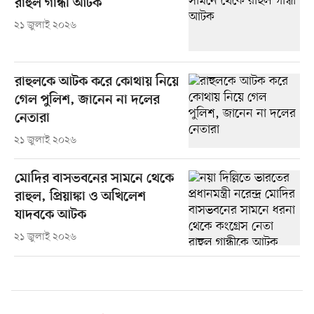
রাহুল গান্ধী আটক
২১ জুলাই ২০২৬
রাহুলকে আটক করে কোথায় নিয়ে
গেল পুলিশ, জানেন না দলের
নেতারা
২১ জুলাই ২০২৬
মোদির বাসভবনের সামনে থেকে
রাহুল, প্রিয়াঙ্কা ও অখিলেশ
যাদবকে আটক
২১ জুলাই ২০২৬