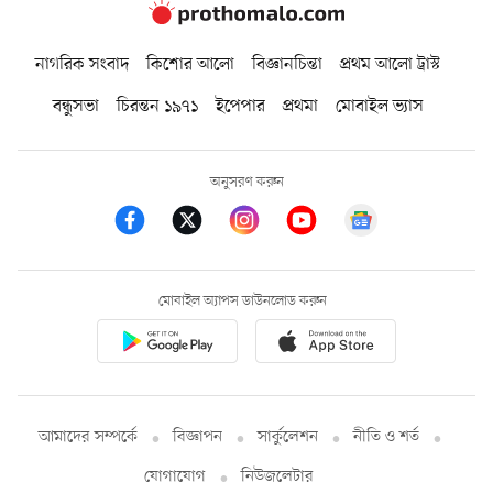
নাগরিক সংবাদ
কিশোর আলো
বিজ্ঞানচিন্তা
প্রথম আলো ট্রাস্ট
বন্ধুসভা
চিরন্তন ১৯৭১
ইপেপার
প্রথমা
মোবাইল ভ্যাস
অনুসরণ করুন
মোবাইল অ্যাপস ডাউনলোড করুন
আমাদের সম্পর্কে
বিজ্ঞাপন
সার্কুলেশন
নীতি ও শর্ত
যোগাযোগ
নিউজলেটার