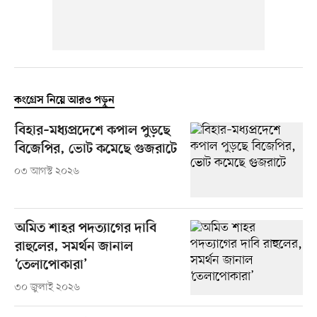
কংগ্রেস নিয়ে আরও পড়ুন
বিহার–মধ্যপ্রদেশে কপাল পুড়ছে
বিজেপির, ভোট কমেছে গুজরাটে
০৩ আগস্ট ২০২৬
অমিত শাহর পদত্যাগের দাবি
রাহুলের, সমর্থন জানাল
‘তেলাপোকারা’
৩০ জুলাই ২০২৬