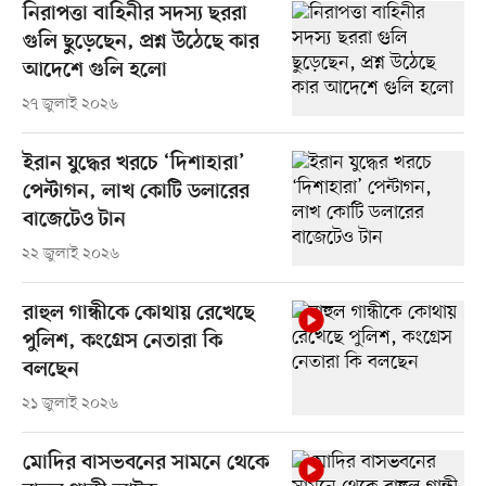
নিরাপত্তা বাহিনীর সদস্য ছররা
গুলি ছুড়েছেন, প্রশ্ন উঠেছে কার
আদেশে গুলি হলো
২৭ জুলাই ২০২৬
ইরান যুদ্ধের খরচে ‘দিশাহারা’
পেন্টাগন, লাখ কোটি ডলারের
বাজেটেও টান
২২ জুলাই ২০২৬
রাহুল গান্ধীকে কোথায় রেখেছে
পুলিশ, কংগ্রেস নেতারা কি
বলছেন
২১ জুলাই ২০২৬
মোদির বাসভবনের সামনে থেকে