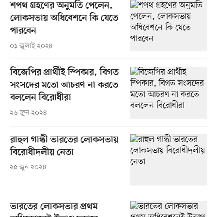
শপথ গ্রহণের অনুমতি পেলেন,
লোকসভায় অধিবেশনে কি যেতে
পারবেন
০১ জুলাই ২০২৪
বিজেপির প্রার্থীই স্পিকার, বিগত
সংসদের মতো আচরণ না করতে
বললেন বিরোধীরা
২৬ জুন ২০২৪
রাহুল গান্ধী ভারতের লোকসভায়
বিরোধীদলীয় নেতা
২৫ জুন ২০২৪
ভারতের লোকসভার প্রথম