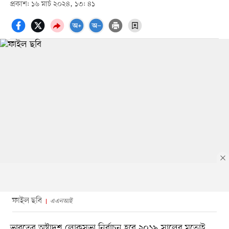
প্রকাশ: ১৬ মার্চ ২০২৪, ১৩: ৪১
ফাইল ছবি
এএনআই
ভারতের অষ্টাদশ লোকসভা নির্বাচন হবে ২০১৯ সালের মতোই