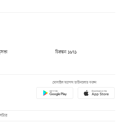
ধুসভা
চিরন্তন ১৯৭১
মোবাইল অ্যাপস ডাউনলোড করুন
েটার