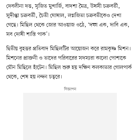
দেবলীনা দত্ত, সৃজিত মুখার্জি, বাদশা মৈত্র, উষসী চক্রবর্তী,
সুদীপ্তা চক্রবর্তী, চৈতী ঘোষাল, লগ্নজিতা চক্রবতীকেও দেখা
গেছে। মিছিল থেকে জোর আওয়াজ ওঠে, ‘দফা এক, দাবি এক,
সব দোষী শাস্তি পাক’।
দ্বিতীয় বৃহত্তর প্রতিবাদ মিছিলটির আয়োজন করে রামকৃষ্ণ মিশন।
মিশনের প্রাক্তনী ও তাদের পরিবারের সদস্যরা কালো পোশাকে
মৌন মিছিলে হাঁটেন। মিছিল শুরু হয় দক্ষিণ কলকাতার গোলপার্ক
থেকে, শেষ হয় নন্দন চত্বরে।