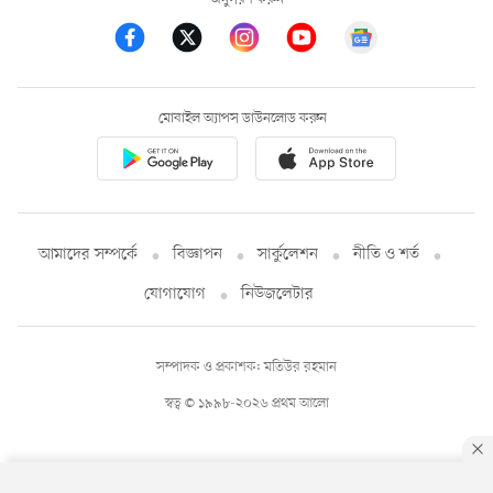
মোবাইল অ্যাপস ডাউনলোড করুন
আমাদের সম্পর্কে
বিজ্ঞাপন
সার্কুলেশন
নীতি ও শর্ত
যোগাযোগ
নিউজলেটার
সম্পাদক ও প্রকাশক: মতিউর রহমান
স্বত্ব © ১৯৯৮-২০২৬ প্রথম আলো