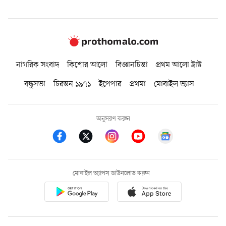
নাগরিক সংবাদ
কিশোর আলো
বিজ্ঞানচিন্তা
প্রথম আলো ট্রাস্ট
বন্ধুসভা
চিরন্তন ১৯৭১
ইপেপার
প্রথমা
মোবাইল ভ্যাস
অনুসরণ করুন
মোবাইল অ্যাপস ডাউনলোড করুন