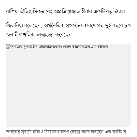
রাশিয়া ঐতিহাসিকভাবেই অপ্রক্রিয়াজাত হীরার একটি বড় উৎস।
জিলরিয়া বলেছেন, অর্থনৈতিক সংকটের কারণে গত দুই বছরে ৮০
জন হীরাশ্রমিক আত্মহত্যা করেছেন।
ভারতের সুরাটে হীরা প্রক্রিয়াজাতকরণ কেন্দ্রে কাজ করছেন এক কারিগর