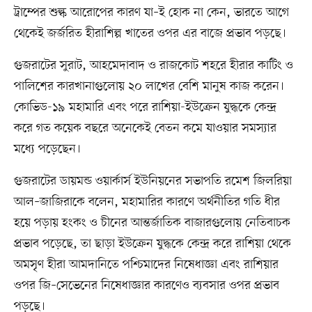
ট্রাম্পের শুল্ক আরোপের কারণ যা–ই হোক না কেন, ভারতে আগে
থেকেই জর্জরিত হীরাশিল্প খাতের ওপর এর বাজে প্রভাব পড়ছে।
গুজরাটের সুরাট, আহমেদাবাদ ও রাজকোট শহরে হীরার কাটিং ও
পালিশের কারখানাগুলোয় ২০ লাখের বেশি মানুষ কাজ করেন।
কোভিড-১৯ মহামারি এবং পরে রাশিয়া-ইউক্রেন যুদ্ধকে কেন্দ্র
করে গত কয়েক বছরে অনেকেই বেতন কমে যাওয়ার সমস্যার
মধ্যে পড়েছেন।
গুজরাটের ডায়মন্ড ওয়ার্কার্স ইউনিয়নের সভাপতি রমেশ জিলরিয়া
আল–জাজিরাকে বলেন, মহামারির কারণে অর্থনীতির গতি ধীর
হয়ে পড়ায় হংকং ও চীনের আন্তর্জাতিক বাজারগুলোয় নেতিবাচক
প্রভাব পড়েছে, তা ছাড়া ইউক্রেন যুদ্ধকে কেন্দ্র করে রাশিয়া থেকে
অমসৃণ হীরা আমদানিতে পশ্চিমাদের নিষেধাজ্ঞা এবং রাশিয়ার
ওপর জি–সেভেনের নিষেধাজ্ঞার কারণেও ব্যবসার ওপর প্রভাব
পড়ছে।