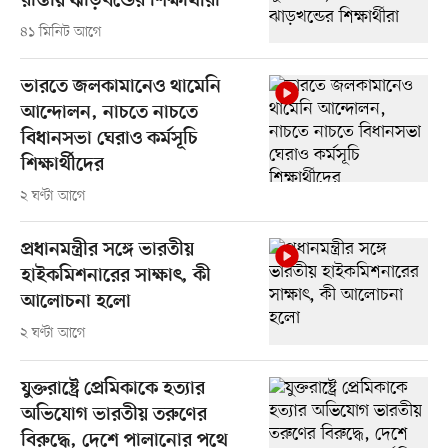
রাস্তায় ঝাড়খন্ডের শিক্ষার্থীরা
৪১ মিনিট আগে
ভারতে জলকামানেও থামেনি
আন্দোলন, নাচতে নাচতে
বিধানসভা ঘেরাও কর্মসূচি
শিক্ষার্থীদের
২ ঘণ্টা আগে
প্রধানমন্ত্রীর সঙ্গে ভারতীয়
হাইকমিশনারের সাক্ষাৎ, কী
আলোচনা হলো
২ ঘণ্টা আগে
যুক্তরাষ্ট্রে প্রেমিকাকে হত্যার
অভিযোগ ভারতীয় তরুণের
বিরুদ্ধে, দেশে পালানোর পথে