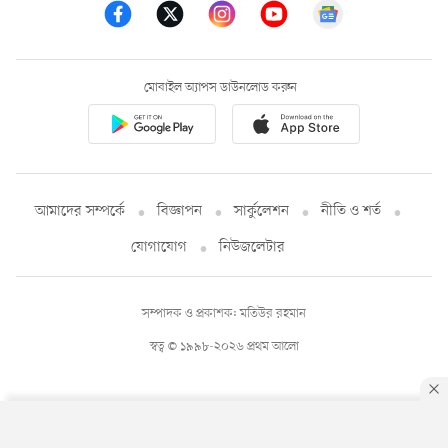
মোবাইল অ্যাপস ডাউনলোড করুন
আমাদের সম্পর্কে
বিজ্ঞাপন
সার্কুলেশন
নীতি ও শর্ত
যোগাযোগ
নিউজলেটার
সম্পাদক ও প্রকাশক: মতিউর রহমান
স্বত্ব © ১৯৯৮-২০২৬ প্রথম আলো