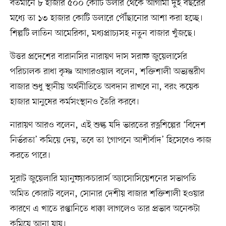
বর্তমানে ৮ হাজার ৫০০ কোটি ডলার থেকে আগামী দুই বছরের
মধ্যে তা ১৩ হাজার কোটি ডলারে পৌঁছানোর আশা করা হচ্ছে।
শিল্পটি লাতিন আমেরিকা, মধ্যপ্রাচ্যসহ নতুন বাজার খুঁজছে।
উত্তর প্রদেশের বারানসির নারায়ণ দাস সরাফ জুয়েলার্সের
পরিচালক রাধা কৃষ্ণ আগারওয়াল বলেন, শক্তিশালী অভ্যন্তরীণ
বাজার শুধু স্থানীয় অর্থনীতিতে অবদান রাখবে না, বরং কয়েক
হাজার মানুষের কর্মসংস্থানও তৈরি করবে।
নারায়ণ আরও বলেন, এই শুল্ক যদি ভারতের রত্নশিল্পের ‘বিদেশ
নির্ভরতা’ কমিয়ে দেয়, তবে তা ‘গোপনে আশীর্বাদ’ হিসেবেও কাজ
করতে পারে।
সুরাট জুয়েলারি ম্যানুফ্যাকচারার্স অ্যাসোসিয়েশনের সভাপতি
অমিত কোরাট বলেন, সোনার দেশীয় বাজার শক্তিশালী হওয়ার
কারণে এ খাতে রপ্তানিতে ধাক্কা লাগলেও তার প্রভাব অনেকটা
কমিয়ে আনা যায়।