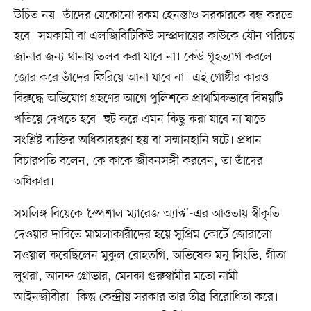
উচিত নয়। তাঁদের যেকোনো রকম হেনস্তাও সরকারকে বন্ধ করতে
হবে। সমকামী বা এলজিবিটিকিউ সম্প্রদায়ের কাউকে যৌন পরিচয়
জানার জন্য থানায় তলব করা যাবে না। কেউ গৃহত্যাগ করলে
জোর করে তাঁদের ফিরিয়ে আনা যাবে না। এই গোষ্ঠীর কারও
বিরুদ্ধে অভিযোগ গ্রহণের আগে পুলিশকে প্রাথমিকভাবে বিষয়টি
খতিয়ে দেখতে হবে। হুট করে এমন কিছু করা যাবে না যাতে
সংশ্লিষ্ট ব্যক্তির অধিকারহরণ হয় বা সম্মানহানি ঘটে। প্রধান
বিচারপতি বলেন, কে কাকে জীবনসঙ্গী করবেন, তা তাঁদের
অধিকার।
সমলিঙ্গ বিয়েকে ‘স্পেশাল ম্যারেজ অ্যাক্ট’-এর আওতায় স্বীকৃতি
দেওয়ার দাবিতে মামলাকারীদের হয়ে সুপ্রিম কোর্টে জোরালো
সওয়াল করেছিলেন মুকুল রোহতগি, অভিষেক মনু সিংভি, গীতা
লুথরা, আনন্দ গ্রোভার, মেনকা গুরুস্বামীর মতো নামী
আইনজীবীরা। কিন্তু কেন্দ্রীয় সরকার তার তীব্র বিরোধিতা করে।