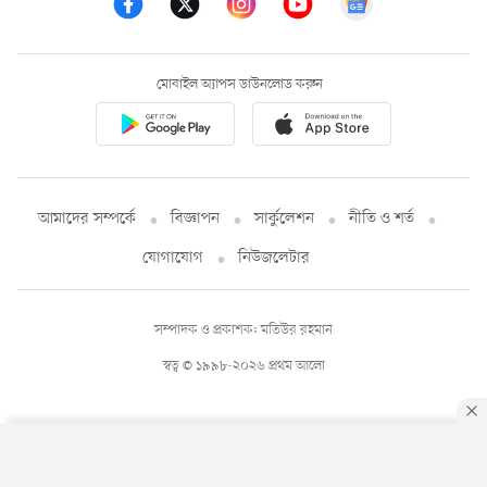
মোবাইল অ্যাপস ডাউনলোড করুন
আমাদের সম্পর্কে
বিজ্ঞাপন
সার্কুলেশন
নীতি ও শর্ত
যোগাযোগ
নিউজলেটার
সম্পাদক ও প্রকাশক: মতিউর রহমান
স্বত্ব © ১৯৯৮-২০২৬ প্রথম আলো
By using this site, you agree to our
Privacy Policy
.
OK