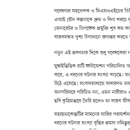
গবেষণার সহলেখক ও সিএসওএইচের ডিজি
এআই যৌন কল্পনাকে দ্রুত ও বিনা খরচে 
জেনারেটর ও ডিপফেক প্রযুক্তি খুব কম কার
বাস্তবসম্মত দৃশ্য উপাদানে রূপান্তর করতে
নতুন এই প্রবণতার দিকে শুধু গবেষকেরা নন
মুম্বাইভিত্তিক রাটি ফাউন্ডেশন পরিচালিত অ
করে, এ ধরনের ঘটনার সংখ্যা বাড়ছে। সংস
উঠে এসেছে। সংবাদমাধ্যমে সাধারণত ত
জনপরিসরে পরিচিত নন, এমন নারীরাও এ
ছবি কৃত্রিমভাবে তৈরি হলেও তা বাস্তব জ
সহায়তাকেন্দ্রটির সামনের সারির পরামর্
ধরনের ঘটনার সংখ্যা বৃদ্ধির প্রমাণ নথিভুক