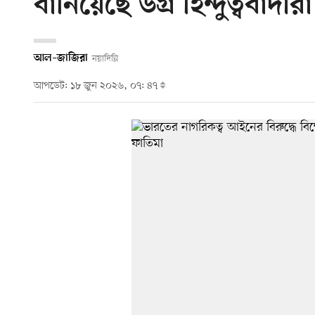
বানিয়েছে উগ্র হিন্দুত্ববাদীরা
আল–জাজিরা
নয়াদিল্লি
আপডেট: ১৮ জুন ২০২৬, ০৭: ৪৭