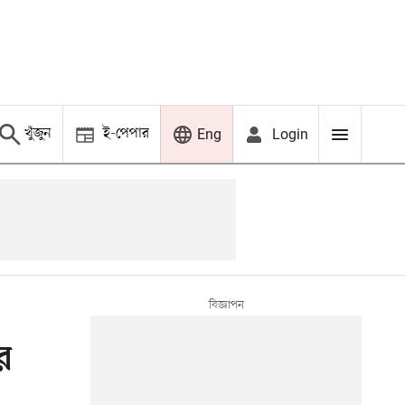
খুঁজুন
ই-পেপার
Login
Eng
র