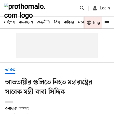
Login
সর্বশেষ
বাংলাদেশ
রাজনীতি
বিশ্ব
বাণিজ্য
মতামত
খেলা
Eng
বিনো
ভারত
আততায়ীর গুলিতে নিহত মহারাষ্ট্রের
সাবেক মন্ত্রী বাবা সিদ্দিক
তথ্যসূত্র:
পিটিআই