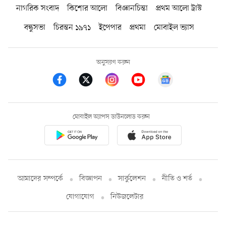
নাগরিক সংবাদ
কিশোর আলো
বিজ্ঞানচিন্তা
প্রথম আলো ট্রাস্ট
বন্ধুসভা
চিরন্তন ১৯৭১
ইপেপার
প্রথমা
মোবাইল ভ্যাস
অনুসরণ করুন
মোবাইল অ্যাপস ডাউনলোড করুন
আমাদের সম্পর্কে
বিজ্ঞাপন
সার্কুলেশন
নীতি ও শর্ত
যোগাযোগ
নিউজলেটার