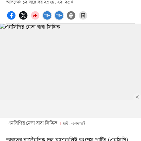
আপডেট: ১২ অক্টোবর ২০২৪, ২২: ২৫
এনসিপির নেতা বাবা সিদ্দিক
ছবি : এএনআই
ভারতের রাজনৈতিক দল ন্যাশনালিস্ট কংগ্রেস পার্টির (এনসিপি)