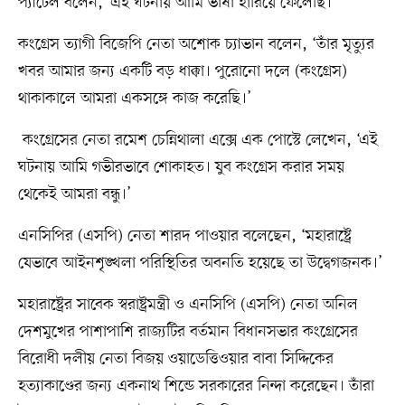
প্যাটেল বলেন, ‘এই ঘটনায় আমি ভাষা হারিয়ে ফেলেছি।’
কংগ্রেস ত্যাগী বিজেপি নেতা অশোক চ্যাভান বলেন, ‘তাঁর মৃত্যুর
খবর আমার জন্য একটি বড় ধাক্কা। পুরোনো দলে (কংগ্রেস)
থাকাকালে আমরা একসঙ্গে কাজ করেছি।’
কংগ্রেসের নেতা রমেশ চেন্নিথালা এক্সে এক পোস্টে লেখেন, ‘এই
ঘটনায় আমি গভীরভাবে শোকাহত। যুব কংগ্রেস করার সময়
থেকেই আমরা বন্ধু।’
এনসিপির (এসপি) নেতা শারদ পাওয়ার বলেছেন, ‘মহারাষ্ট্রে
যেভাবে আইনশৃঙ্খলা পরিস্থিতির অবনতি হয়েছে তা উদ্বেগজনক।’
মহারাষ্ট্রের সাবেক স্বরাষ্ট্রমন্ত্রী ও এনসিপি (এসপি) নেতা অনিল
দেশমুখের পাশাপাশি রাজ্যটির বর্তমান বিধানসভার কংগ্রেসের
বিরোধী দলীয় নেতা বিজয় ওয়াডেত্তিওয়ার বাবা সিদ্দিকের
হত্যাকাণ্ডের জন্য একনাথ শিন্ডে সরকারের নিন্দা করেছেন। তাঁরা