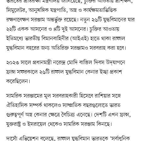
ভারতের প্রতিরক্ষা মন্ত্রণালয় জানিয়েছে, চুক্তির আওতায় প্রশিক্ষণ,
সিমুলেটর, আনুষঙ্গিক যন্ত্রপাতি, অস্ত্র ও কার্যক্ষমতাভিত্তিক
রক্ষণাবেক্ষণ সরঞ্জাম অন্তর্ভুক্ত রয়েছে। নতুন ২৬টি যুদ্ধবিমানের যার
২২টি একক আসনের ও ৪টি দুই আসনের। চুক্তির আওতায়
ইতিমধ্যে ভারতীয় বিমানবাহিনীর (আইএই) হাতে থাকা রাফাল
যুদ্ধবিমান বহরের জন্য অতিরিক্ত সরঞ্জামও সরবরাহ করা হবে।
২০২৩ সালে প্রধানমন্ত্রী নরেন্দ্র মোদি বাস্তিল দিবস উদ্‌যাপনে
ফ্রান্স সফরকালে ২৬টি রাফাল যুদ্ধবিমান কেনার ইচ্ছা প্রকাশ
করেছিলেন।
সামরিক সরঞ্জামের মূল সরবরাহকারী হিসেবে রাশিয়ার সঙ্গে
ঐতিহাসিক সম্পর্ক থাকলেও সাম্প্রতিক বছরগুলোতে ভারত
গুরুত্বপূর্ণ অস্ত্র কেনার ক্ষেত্রে বৈচিত্র্য এনেছে। দেশটি এখন ফ্রান্স,
যুক্তরাষ্ট্র ও ইসরায়েল থেকেও সামরিক সরঞ্জাম কিনছে।
দাসোঁ এভিয়েশন বলেছে, রাফাল যুদ্ধবিমান ভারতকে ‘সর্বাধুনিক