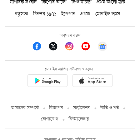
নাগরিক সংবাদ
কিশোর আলো
বিজ্ঞানচিন্তা
প্রথম আলো ট্রাস্ট
বন্ধুসভা
চিরন্তন ১৯৭১
ইপেপার
প্রথমা
মোবাইল ভ্যাস
অনুসরণ করুন
মোবাইল অ্যাপস ডাউনলোড করুন
আমাদের সম্পর্কে
বিজ্ঞাপন
সার্কুলেশন
নীতি ও শর্ত
যোগাযোগ
নিউজলেটার
সম্পাদক ও প্রকাশক: মতিউর রহমান