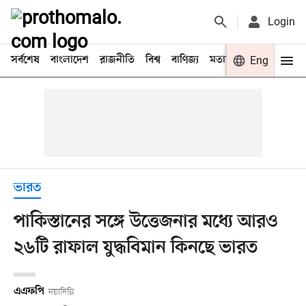
Login
সর্বশেষ
বাংলাদেশ
রাজনীতি
বিশ্ব
বাণিজ্য
মতামত
খেলা
Eng
বিনো
ভারত
পাকিস্তানের সঙ্গে উত্তেজনার মধ্যে আরও
২৬টি রাফাল যুদ্ধবিমান কিনছে ভারত
এএফপি
নয়াদিল্লি