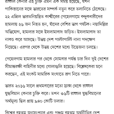
রাফাল কেনার এই চুক্তি এমন এক সময় হয়েছে, যখন
পাকিস্তানের সঙ্গে ভারতের সম্পর্ক নতুন করে তলানিতে ঠেকেছে।
২২ এপ্রিল ভারতনিয়ন্ত্রিত কাশ্মীরের পেহেলগামে বন্দুকধারীদের
হামলায় ২৬ জন নিহত হন, যাঁদের বেশির ভাগ পর্যটক। নয়াদিল্লির
অভিযোগ, হামলার সঙ্গে ইসলামাবাদ জড়িত। ইসলামাবাদ তা
নাকচ করে আসছে। উভয় দেশ পাল্টাপাল্টি নানা পদক্ষেপ
নিয়েছে। এরপর থেকে উভয় দেশের মধ্যে উত্তেজনা চলছে।
পেহেলগাম হামলার পর থেকে সোমবার পর্যন্ত চার দিন দুই দেশের
সীমান্তরক্ষী বাহিনীর মধ্যে গোলাগুলি হয়েছে। বিশ্লেষকেরা মনে
করছেন, এই সংকট সামরিক সংঘাতে রূপ নিতে পারে।
ভারত ২০১৬ সালে প্রথমবারের মতো ফ্রান্স থেকে রাফাল
যুদ্ধবিমান কেনার চুক্তি করে। তখন ৩৬টি রাফাল যুদ্ধবিমানের
অর্থমূল্য ছিল প্রায় ৯৪০ কোটি ডলার।
বিশ্বের বৃহত্তম জনসংখ্যার এবং পঞ্চম বৃহত্তম অর্থনীতির দেশ