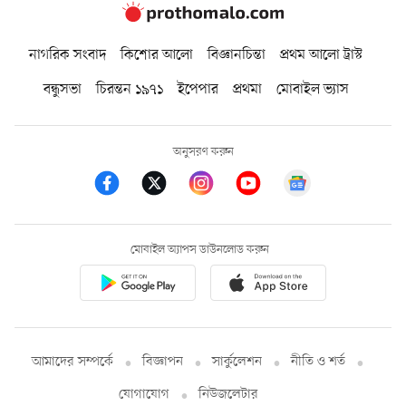
নাগরিক সংবাদ
কিশোর আলো
বিজ্ঞানচিন্তা
প্রথম আলো ট্রাস্ট
বন্ধুসভা
চিরন্তন ১৯৭১
ইপেপার
প্রথমা
মোবাইল ভ্যাস
অনুসরণ করুন
মোবাইল অ্যাপস ডাউনলোড করুন
আমাদের সম্পর্কে
বিজ্ঞাপন
সার্কুলেশন
নীতি ও শর্ত
যোগাযোগ
নিউজলেটার