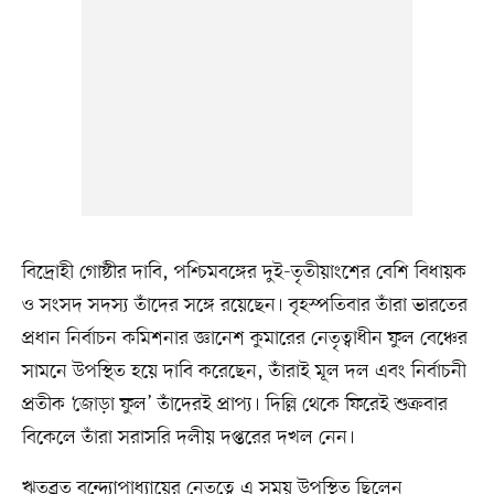
বিদ্রোহী গোষ্ঠীর দাবি, পশ্চিমবঙ্গের দুই-তৃতীয়াংশের বেশি বিধায়ক
ও সংসদ সদস্য তাঁদের সঙ্গে রয়েছেন। বৃহস্পতিবার তাঁরা ভারতের
প্রধান নির্বাচন কমিশনার জ্ঞানেশ কুমারের নেতৃত্বাধীন ফুল বেঞ্চের
সামনে উপস্থিত হয়ে দাবি করেছেন, তাঁরাই মূল দল এবং নির্বাচনী
প্রতীক ‘জোড়া ফুল’ তাঁদেরই প্রাপ্য। দিল্লি থেকে ফিরেই শুক্রবার
বিকেলে তাঁরা সরাসরি দলীয় দপ্তরের দখল নেন।
ঋতব্রত বন্দ্যোপাধ্যায়ের নেতৃত্বে এ সময় উপস্থিত ছিলেন