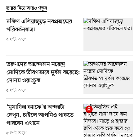
ভারত নিয়ে আরও পড়ুন
দক্ষিণ এশিয়াজুড়ে নবপ্রজন্মের
পরিবর্তনযাত্রা
২ ঘণ্টা আগে
তরুণদের আন্দোলন নরেন্দ্র
মোদিকে ভীষণভাবে দুর্বল করেছে:
সোনম ওয়াংচুক
৫ ঘণ্টা আগে
‘মুসাফির ক্যাফে’র অন্দরটা
দেখুন, চাইলে আপনিও থাকতে
পারবেন এখানে
৫ ঘণ্টা আগে