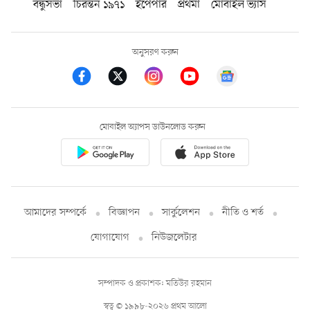
বন্ধুসভা
চিরন্তন ১৯৭১
ইপেপার
প্রথমা
মোবাইল ভ্যাস
অনুসরণ করুন
মোবাইল অ্যাপস ডাউনলোড করুন
আমাদের সম্পর্কে
বিজ্ঞাপন
সার্কুলেশন
নীতি ও শর্ত
যোগাযোগ
নিউজলেটার
সম্পাদক ও প্রকাশক: মতিউর রহমান
স্বত্ব © ১৯৯৮-২০২৬ প্রথম আলো