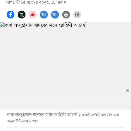
আপডেট: ১৫ নভেম্বর ২০২৫, ১৮: ৪২
বাবা লালুপ্রসাদ যাদবের সঙ্গে রোহিণী আচার্য
ছবিটি রোহিণী আচার্যের এক্স
অ্যাকাউন্ট থেকে নেওয়া