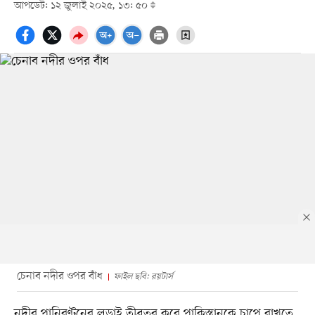
আপডেট: ১২ জুলাই ২০২৫, ১৩: ৫০
চেনাব নদীর ওপর বাঁধ
ফাইল ছবি: রয়টার্স
নদীর পানিবণ্টনের লড়াই তীব্রতর করে পাকিস্তানকে চাপে রাখতে