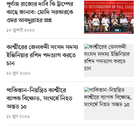
পূর্ণাঙ্গ রাজ্যের দাবি কি ট্রাম্পের
কাছে জানাব: মোদি সরকারকে
ওমর আবদুল্লাহর প্রশ্ন
১৩ জুলাই ২০২৬
কাশ্মীরের জেলবন্দী সংসদ সদস্য
ইঞ্জিনিয়ার রশিদ পদত্যাগ করতে
চান
২২ জুন ২০২৬
পাকিস্তান–নিয়ন্ত্রিত কাশ্মীরে
ব্যাপক বিক্ষোভ, সংঘর্ষে নিহত
অন্তত ১৫
১২ জুন ২০২৬