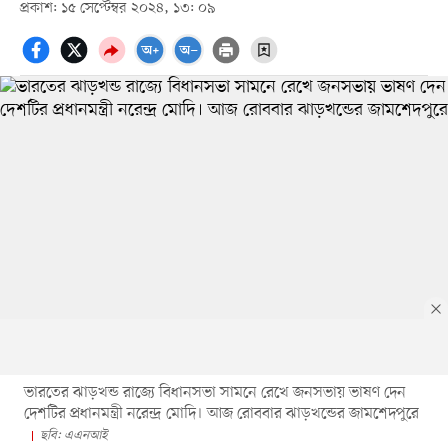
প্রকাশ: ১৫ সেপ্টেম্বর ২০২৪, ১৩: ০৯
ভারতের ঝাড়খন্ড রাজ্যে বিধানসভা সামনে রেখে জনসভায় ভাষণ দেন
দেশটির প্রধানমন্ত্রী নরেন্দ্র মোদি। আজ রোববার ঝাড়খন্ডের জামশেদপুরে
ছবি: এএনআই