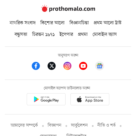
নাগরিক সংবাদ
কিশোর আলো
বিজ্ঞানচিন্তা
প্রথম আলো ট্রাস্ট
বন্ধুসভা
চিরন্তন ১৯৭১
ইপেপার
প্রথমা
মোবাইল ভ্যাস
অনুসরণ করুন
মোবাইল অ্যাপস ডাউনলোড করুন
আমাদের সম্পর্কে
বিজ্ঞাপন
সার্কুলেশন
নীতি ও শর্ত