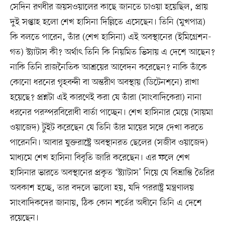
সেদিন রণধীর জয়সওয়ালের কাছে জানতে চাওয়া হয়েছিল, প্রায়
দুই সপ্তাহ হলো শেখ হাসিনা দিল্লিতে এসেছেন। তিনি (মুখপাত্র)
কি বলতে পারেন, তাঁর (শেখ হাসিনা) এই অবস্থানের (ইমিগ্রেশন-
গত) স্ট্যাটাস কী? অর্থাৎ তিনি কি নিয়মিত ভিসায় এ দেশে আছেন?
নাকি তিনি রাজনৈতিক আশ্রয়ের আবেদন করেছেন? নাকি তাঁকে
কোনো ধরনের গৃহবন্দী বা অন্তরীণ অবস্থায় (ডিটেনশনে) রাখা
হয়েছে? প্রশ্নটা এই কারণেই করা যে তাঁরা (সাংবাদিকেরা) নানা
ধরনের পরস্পরবিরোধী বার্তা পাচ্ছেন। শেখ হাসিনার মেয়ে (সায়মা
ওয়াজেদ) টুইট করেছেন যে তিনি তাঁর মায়ের সঙ্গে দেখা করতে
পারেননি। আবার যুক্তরাষ্ট্রে অবস্থানরত ছেলের (সজীব ওয়াজেদ)
মাধ্যমে শেখ হাসিনা বিবৃতি জারি করেছেন। এর ফলে শেখ
হাসিনার ভারতে অবস্থানের প্রকৃত ‘স্ট্যাটাস’ নিয়ে যে বিভ্রান্তি তৈরির
অবকাশ হচ্ছে, তার বদলে ভালো হয়, যদি পররাষ্ট্র মন্ত্রণালয়
সাংবাদিকদের জানায়, ঠিক কোন শর্তের অধীনে তিনি এ দেশে
রয়েছেন।