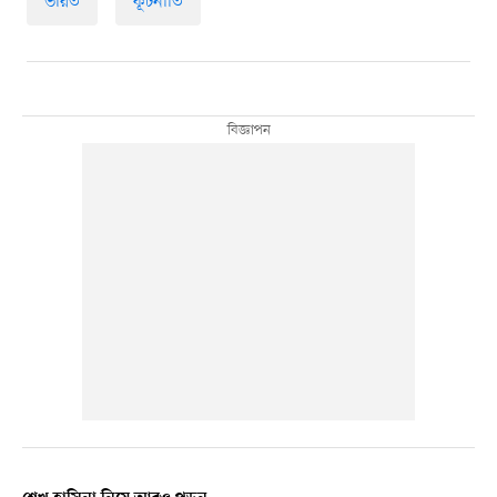
ভারত
কূটনীতি