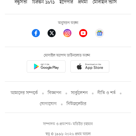
বন্ধুসভা
চিরন্তন ১৯৭১
ইপেপার
প্রথমা
মোবাইল ভ্যাস
অনুসরণ করুন
মোবাইল অ্যাপস ডাউনলোড করুন
আমাদের সম্পর্কে
বিজ্ঞাপন
সার্কুলেশন
নীতি ও শর্ত
যোগাযোগ
নিউজলেটার
সম্পাদক ও প্রকাশক: মতিউর রহমান
স্বত্ব © ১৯৯৮-২০২৬ প্রথম আলো