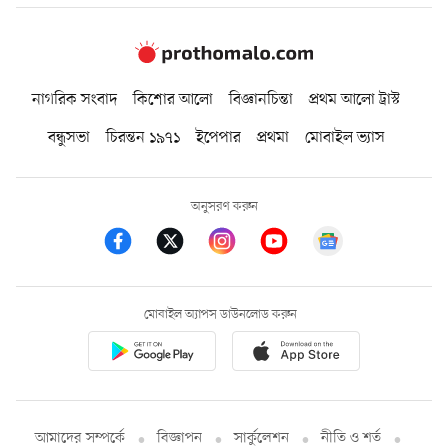
নাগরিক সংবাদ
কিশোর আলো
বিজ্ঞানচিন্তা
প্রথম আলো ট্রাস্ট
বন্ধুসভা
চিরন্তন ১৯৭১
ইপেপার
প্রথমা
মোবাইল ভ্যাস
অনুসরণ করুন
মোবাইল অ্যাপস ডাউনলোড করুন
আমাদের সম্পর্কে
বিজ্ঞাপন
সার্কুলেশন
নীতি ও শর্ত