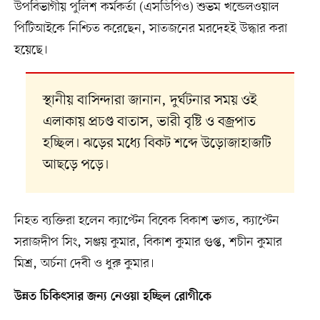
উপবিভাগীয় পুলিশ কর্মকর্তা (এসডিপিও) শুভম খন্ডেলওয়াল
পিটিআইকে নিশ্চিত করেছেন, সাতজনের মরদেহই উদ্ধার করা
হয়েছে।
স্থানীয় বাসিন্দারা জানান, দুর্ঘটনার সময় ওই
এলাকায় প্রচণ্ড বাতাস, ভারী বৃষ্টি ও বজ্রপাত
হচ্ছিল। ঝড়ের মধ্যে বিকট শব্দে উড়োজাহাজটি
আছড়ে পড়ে।
নিহত ব্যক্তিরা হলেন ক্যাপ্টেন বিবেক বিকাশ ভগত, ক্যাপ্টেন
সরাজদীপ সিং, সঞ্জয় কুমার, বিকাশ কুমার গুপ্ত, শচীন কুমার
মিশ্র, অর্চনা দেবী ও ধুরু কুমার।
উন্নত চিকিৎসার জন্য নেওয়া হচ্ছিল রোগীকে