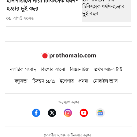
হাসপাতালে নারী চিকিৎসক ধর্ষণ-
হত্যার দুই বছর
০৯ আগস্ট ২০২৬
নাগরিক সংবাদ
কিশোর আলো
বিজ্ঞানচিন্তা
প্রথম আলো ট্রাস্ট
বন্ধুসভা
চিরন্তন ১৯৭১
ইপেপার
প্রথমা
মোবাইল ভ্যাস
অনুসরণ করুন
মোবাইল অ্যাপস ডাউনলোড করুন