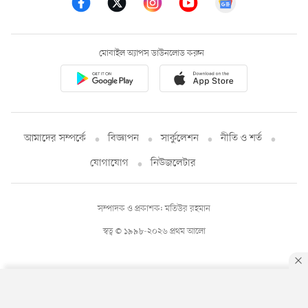
মোবাইল অ্যাপস ডাউনলোড করুন
আমাদের সম্পর্কে
বিজ্ঞাপন
সার্কুলেশন
নীতি ও শর্ত
যোগাযোগ
নিউজলেটার
সম্পাদক ও প্রকাশক: মতিউর রহমান
স্বত্ব © ১৯৯৮-২০২৬ প্রথম আলো
By using this site, you agree to our
Privacy Policy
.
OK