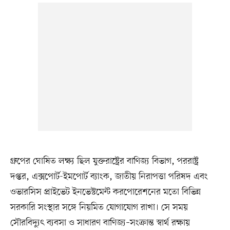
গ্রুপের ঘোষিত লক্ষ্য ছিল যুক্তরাষ্ট্রের বাণিজ্য বিভাগ, পররাষ্ট্র
দপ্তর, এক্সপোর্ট-ইমপোর্ট ব্যাংক, জাতীয় নিরাপত্তা পরিষদ এবং
ওভারসিস প্রাইভেট ইনভেস্টমেন্ট করপোরেশনের মতো বিভিন্ন
সরকারি সংস্থার সঙ্গে নিয়মিত যোগাযোগ রাখা। সে সময়
সৌরবিদ্যুৎ ব্যবসা ও সাধারণ বাণিজ্য–সংক্রান্ত স্বার্থ রক্ষায়