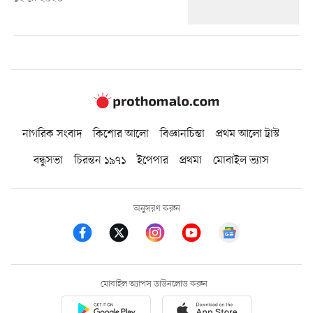
নাগরিক সংবাদ
কিশোর আলো
বিজ্ঞানচিন্তা
প্রথম আলো ট্রাস্ট
বন্ধুসভা
চিরন্তন ১৯৭১
ইপেপার
প্রথমা
মোবাইল ভ্যাস
অনুসরণ করুন
মোবাইল অ্যাপস ডাউনলোড করুন