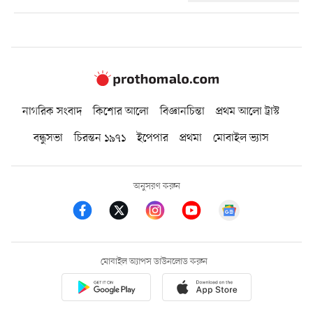
নাগরিক সংবাদ
কিশোর আলো
বিজ্ঞানচিন্তা
প্রথম আলো ট্রাস্ট
বন্ধুসভা
চিরন্তন ১৯৭১
ইপেপার
প্রথমা
মোবাইল ভ্যাস
অনুসরণ করুন
মোবাইল অ্যাপস ডাউনলোড করুন