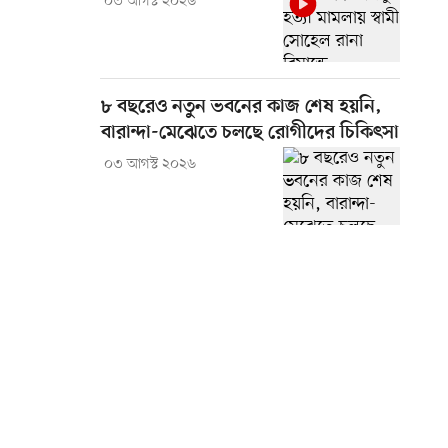
০৩ আগস্ট ২০২৬
৮ বছরেও নতুন ভবনের কাজ শেষ হয়নি,
বারান্দা-মেঝেতে চলছে রোগীদের চিকিৎসা
০৩ আগস্ট ২০২৬