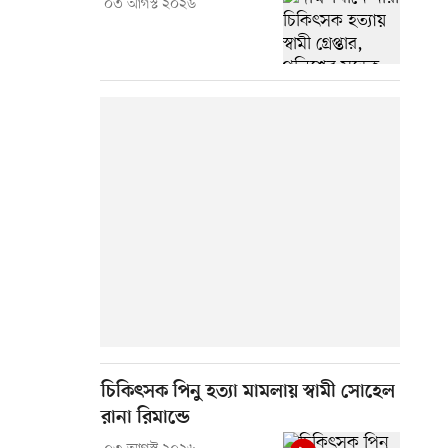
০৩ আগস্ট ২০২৬
চিকিৎসক পিনু হত্যা মামলায় স্বামী সোহেল
রানা রিমান্ডে