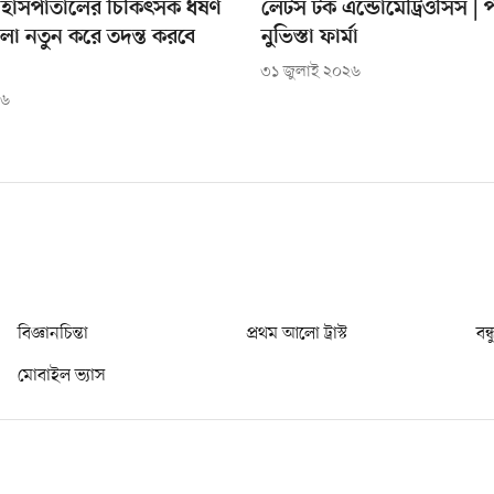
াসপাতালের চিকিৎসক ধর্ষণ
লেটস টক এন্ডোমেট্রিওসিস | পর
মলা নতুন করে তদন্ত করবে
নুভিস্তা ফার্মা
৩১ জুলাই ২০২৬
২৬
বিজ্ঞানচিন্তা
প্রথম আলো ট্রাস্ট
বন্
মোবাইল ভ্যাস