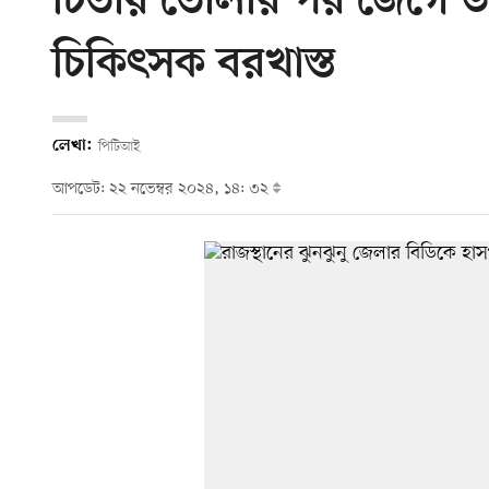
চিতায় তোলার পর জেগে উঠল
চিকিৎসক বরখাস্ত
লেখা:
পিটিআই
আপডেট: ২২ নভেম্বর ২০২৪, ১৪: ৩২