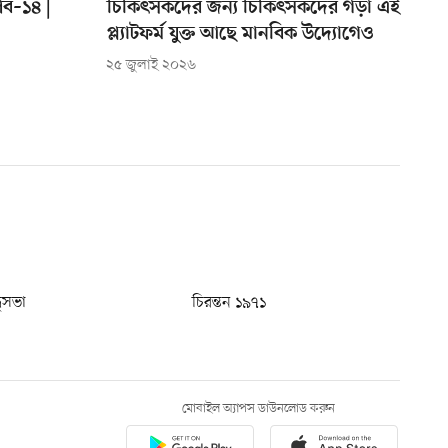
্ব–১৪ |
চিকিৎসকদের জন্য চিকিৎসকদের গড়া এই
প্ল্যাটফর্ম যুক্ত আছে মানবিক উদ্যোগেও
২৫ জুলাই ২০২৬
ধুসভা
চিরন্তন ১৯৭১
মোবাইল অ্যাপস ডাউনলোড করুন