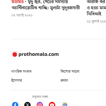
মতামত
মৃদু জ্বর, পেটের সমস্যায়
আরজি কর হ
অ্যান্টিবায়োটিক খাচ্ছি: মূল্যটা সুদূরপ্রসারী
ও হত্যা মা
সিবিআই
০২ আগস্ট ২০২৬
৩১ জুলাই ২০
নাগরিক সংবাদ
কিশোর আলো
ইপেপার
প্রথমা
অনুসরণ করুন