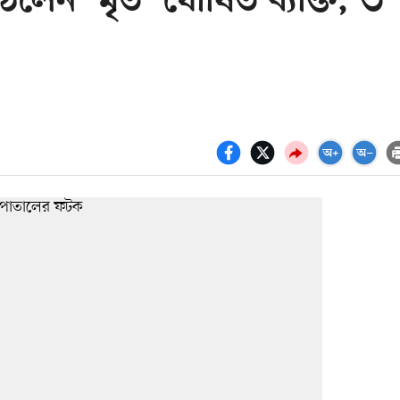
েন ‘মৃত’ ঘোষিত ব্যক্তি, ৩