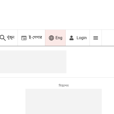
খুঁজুন
ই-পেপার
Login
Eng