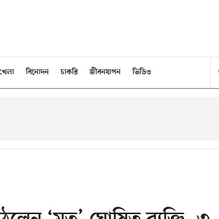
খেলা
বিনোদন
চাকরি
জীবনযাপন
ভিডিও