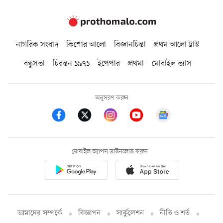
নাগরিক সংবাদ
কিশোর আলো
বিজ্ঞানচিন্তা
প্রথম আলো ট্রাস্ট
বন্ধুসভা
চিরন্তন ১৯৭১
ইপেপার
প্রথমা
মোবাইল ভ্যাস
অনুসরণ করুন
মোবাইল অ্যাপস ডাউনলোড করুন
আমাদের সম্পর্কে
বিজ্ঞাপন
সার্কুলেশন
নীতি ও শর্ত