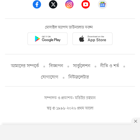
মোবাইল অ্যাপস ডাউনলোড করুন
আমাদের সম্পর্কে
বিজ্ঞাপন
সার্কুলেশন
নীতি ও শর্ত
যোগাযোগ
নিউজলেটার
সম্পাদক ও প্রকাশক: মতিউর রহমান
স্বত্ব © ১৯৯৮-২০২৬ প্রথম আলো