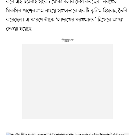
করে এই হিমবাহ সংকট মোকাবিলার চেষ্টা করছেন। নরফেল
থিকসির পাশের গ্রাম নাংয়ে সফলভাবে একটি কৃত্রিম হিমবাহ তৈরি
করেছেন। এ কারণে তাঁকে ‘লাদাখের বরফমানব’ হিসেবে আখ্যা
দেওয়া হয়েছে।