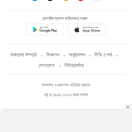
মোবাইল অ্যাপস ডাউনলোড করুন
আমাদের সম্পর্কে
বিজ্ঞাপন
সার্কুলেশন
নীতি ও শর্ত
যোগাযোগ
নিউজলেটার
সম্পাদক ও প্রকাশক: মতিউর রহমান
স্বত্ব © ১৯৯৮-২০২৬ প্রথম আলো
By using this site, you agree to our
Privacy Policy
.
OK