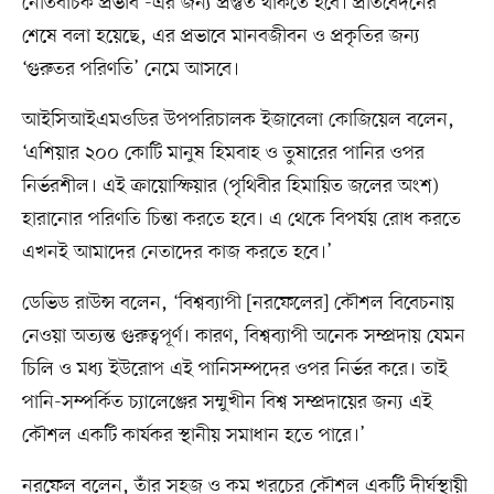
নেতিবাচক প্রভাব’-এর জন্য প্রস্তুত থাকতে হবে। প্রতিবেদনের
শেষে বলা হয়েছে, এর প্রভাবে মানবজীবন ও প্রকৃতির জন্য
‘গুরুতর পরিণতি’ নেমে আসবে।
আইসিআইএমওডির উপপরিচালক ইজাবেলা কোজিয়েল বলেন,
‘এশিয়ার ২০০ কোটি মানুষ হিমবাহ ও তুষারের পানির ওপর
নির্ভরশীল। এই ক্রায়োস্ফিয়ার (পৃথিবীর হিমায়িত জলের অংশ)
হারানোর পরিণতি চিন্তা করতে হবে। এ থেকে বিপর্যয় রোধ করতে
এখনই আমাদের নেতাদের কাজ করতে হবে।’
ডেভিড রাউন্স বলেন, ‘বিশ্বব্যাপী [নরফেলের] কৌশল বিবেচনায়
নেওয়া অত্যন্ত গুরুত্বপূর্ণ। কারণ, বিশ্বব্যাপী অনেক সম্প্রদায় যেমন
চিলি ও মধ্য ইউরোপ এই পানিসম্পদের ওপর নির্ভর করে। তাই
পানি-সম্পর্কিত চ্যালেঞ্জের সম্মুখীন বিশ্ব সম্প্রদায়ের জন্য এই
কৌশল একটি কার্যকর স্থানীয় সমাধান হতে পারে।’
নরফেল বলেন, তাঁর সহজ ও কম খরচের কৌশল একটি দীর্ঘস্থায়ী