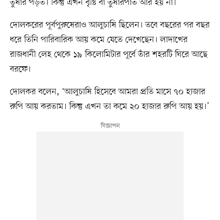
তুষার পড়ত। কিন্তু এখন বৃষ্টি বা তুষারপাত আর হয় না।’
দোলকরের পূর্বপুরুষেরাও আলুচাষি ছিলেন। তবে বছরের পর বছর
ধরে তিনি পারিবারিক আয় কমে যেতে দেখেছেন। লাদাখের
রাজধানী লেহ থেকে ১৯ কিলোমিটার পূর্বে তাঁর শহরটি ঘিরে আছে
বরফে।
দোলকর বলেন, ‘আলুচাষি হিসেবে আমরা প্রতি মাসে ৭০ হাজার
রুপি আয় করতাম। কিন্তু এখন তা কমে ২০ হাজার রুপি আয় হয়।’