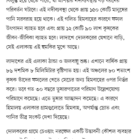
বিলুপ্ত হয়ে যেতে পারে, যা এশিয়ার নদীব্যবস্থায় বড় ধরনের
পরিবর্তন ঘটাবে। এই নদীব্যবস্থা থেকে প্রায় ১৫০ কোটি মানুষের
পানি সরবরাহ হয়ে থাকে। এই গলিত হিমবাহের কারণে ফসল
উৎপাদন ব্যাহত হবে এবং প্রায় ১২ কোটি ৯০ লাখ কৃষকের
জীবন-জীবিকা ব্যাহত হবে। লাদাখে দোলকরের যেখানে বাড়ি,
সেই এলাকায় এই হুমকির মুখে আছে।
লাদাখের এই এলাকা ঠান্ডা ও জলবায়ু শুষ্ক। এখানে বার্ষিক প্রায়
৮৬ দশমিক ৮ মিলিমিটার বৃষ্টিপাত হয়। এই অঞ্চলের ৮০ শতাংশ
কৃষক তাঁদের ফসলের খেতে সেচের জন্য হিমবাহের ওপর নির্ভর
করে। তবে গত ৩০ বছরে তুষারপাতের পরিমাণ উল্লেখযোগ্য
পরিমাণে কমেছে। এতে তুষার আচ্ছাদন কমেছে। এ কারণে
হিমালয় এলাকার গ্রামগুলোতে হিমবাহ, অপর্যাপ্ত স্রোত এবং
পানির তীব্র সংকট দেখা দিয়েছে।
দোলকরের গ্রামে চেওয়াং নরফেল একটি উদ্ভাবনী কৌশল ব্যবহার