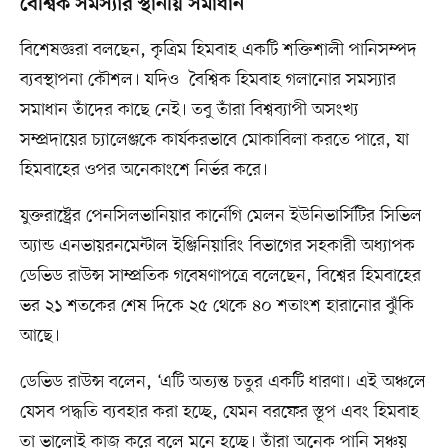
বৈশ্বিক সমস্যার স্থানীয় সমাধান
বিশেষজ্ঞরা বলছেন, কৃত্রিম হিমবাহ একটি শক্তিশালী পানিসম্পদ
ব্যবস্থাপনা কৌশল। যদিও বৈশ্বিক হিমবাহ গলানোর সমস্যার
সমাধান তাঁদের কাছে নেই। তবু তাঁরা বিশ্বব্যাপী অসংখ্য
সম্প্রদায়ের চ্যালেঞ্জকে কার্যকরভাবে মোকাবিলা করতে পারে, যা
হিমবাহের ওপর অনেকাংশে নির্ভর করে।
যুক্তরাষ্ট্রের পেনসিলভানিয়ার কার্নেগি মেলন ইউনিভার্সিটির সিভিল
অ্যান্ড এনভায়রনমেন্টাল ইঞ্জিনিয়ারিং বিভাগের সহকারী অধ্যাপক
ডেভিড রাউন্স সাম্প্রতিক গবেষণাপত্রে বলেছেন, বিশ্বের হিমবাহের
ভর ২১ শতকের শেষ দিকে ২৫ থেকে ৪০ শতাংশ হারানোর ঝুঁকি
আছে।
ডেভিড রাউন্স বলেন, ‘এটি অত্যন্ত চতুর একটি ধারণা। এই অঞ্চলে
যেসব পদ্ধতি ব্যবহার করা হচ্ছে, যেমন বরফের স্তূপ এবং হিমবাহ
তা ভালোই কাজ করে বলে মনে হচ্ছে। তাঁরা অনেক পানি সঞ্চয়