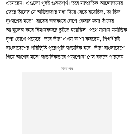
এসেছেন। এগুলো খুবই গুরুত্বপূর্ণ। তবে সাম্প্রতিক আন্দোলনের
জেরে তাঁদের যে অভিজ্ঞতার মধ্য দিয়ে যেতে হয়েছিল, তা ছিল
দুঃস্বপ্নের মতো। রাতের অন্ধকারে দেশে ফেরার জন্য তাঁদের
অ্যাম্বুলেন্স করে বিমানবন্দরে ছুটতে হয়েছিল। পথে নানান মর্মান্তিক
দৃশ্য চোখে পড়েছে। তবে তাঁরা এখন আশা করছেন, শিগগিরই
বাংলাদেশের পরিস্থিতি পুরোপুরি স্বাভাবিক হবে। তাঁরা বাংলাদেশে
গিয়ে আগের মতো স্বাভাবিকভাবে পড়াশোনা শেষ করতে পারবেন।