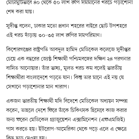
মোটামুটিভাবে ৪০ থেকে ৫০ লাখ রুপি সমমানের খরচে পড়াশোনা
শেষ করা যায়।
সুদীপ্ত বলেন, ঢাকার মতো প্রধান শহরের বাইরে ছোট উপশহরে
এই খরচ দাঁড়ায় ৩০-৩৫ লাখ রুপির সমপরিমাণ।
কিশোরগঞ্জের রাষ্ট্রপতি আবদুল হামিদ মেডিকেল কলেজে সুদীপ্তর
চেয়ে এক বছরের জ্যেষ্ঠ শিক্ষার্থী পশ্চিমবঙ্গের দক্ষিণ ২৪ পরগনার
বাসিত আনোয়ার। তাঁর ভাষ্য, মূলত খরচ কম বলেই ভারতীয়
শিক্ষার্থীরা বাংলাদেশে পড়তে যান। কিন্তু তার মানে এই নয় যে
সেখানে পড়াশোনার মান খারাপ।
একজন ভারতীয় শিক্ষার্থী যদি বিদেশে মেডিকেল অধ্যয়ন সম্পন্ন
করেন, তাহলে দেশে ফিরে তাঁকে চিকিৎসক হিসেবে কাজ করার
জন্য ফরেন মেডিকেল গ্র্যাজুয়েশন এক্সামিনেশন (এফএমজিই)
পাস করতে হয়। ইউরোপ-আমেরিকা থেকে পড়ে এলে এ ক্ষেত্রে
কিছু ছাড় দেওয়া হয়।