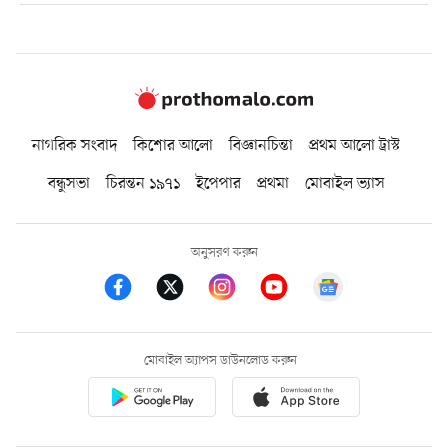
নাগরিক সংবাদ
কিশোর আলো
বিজ্ঞানচিন্তা
প্রথম আলো ট্রাস্ট
বন্ধুসভা
চিরন্তন ১৯৭১
ইপেপার
প্রথমা
মোবাইল ভ্যাস
অনুসরণ করুন
মোবাইল অ্যাপস ডাউনলোড করুন