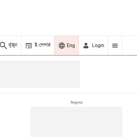
খুঁজুন
ই-পেপার
Login
Eng