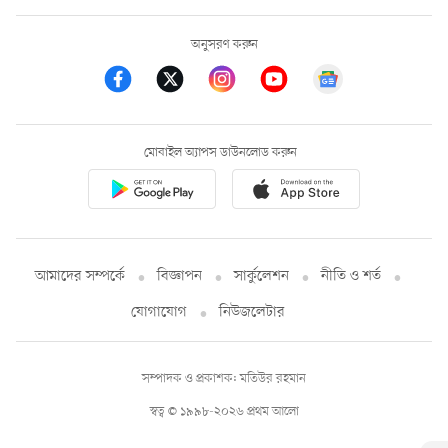
অনুসরণ করুন
মোবাইল অ্যাপস ডাউনলোড করুন
আমাদের সম্পর্কে
বিজ্ঞাপন
সার্কুলেশন
নীতি ও শর্ত
যোগাযোগ
নিউজলেটার
সম্পাদক ও প্রকাশক: মতিউর রহমান
স্বত্ব © ১৯৯৮-২০২৬ প্রথম আলো