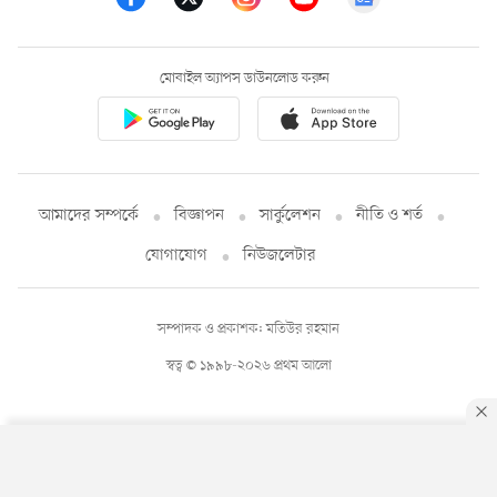
মোবাইল অ্যাপস ডাউনলোড করুন
আমাদের সম্পর্কে
বিজ্ঞাপন
সার্কুলেশন
নীতি ও শর্ত
যোগাযোগ
নিউজলেটার
সম্পাদক ও প্রকাশক: মতিউর রহমান
স্বত্ব © ১৯৯৮-২০২৬ প্রথম আলো
By using this site, you agree to our
Privacy Policy
.
OK