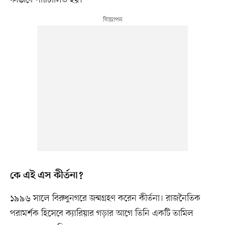
কে এই এস কীর্তনা?
১৯৯৬ সালে বিরুধুনগরে জন্মগ্রহণ করেন কীর্তনা। রাজনৈতিক
পরামর্শক হিসেবে ক্যারিয়ার গড়ার আগে তিনি একটি তামিল