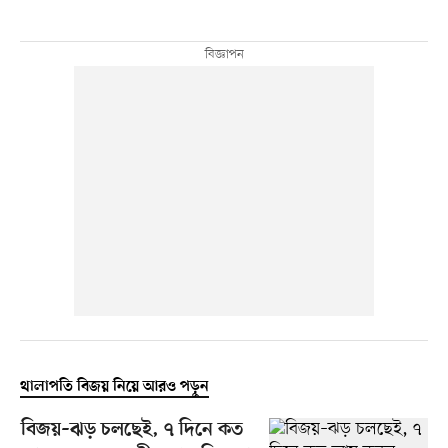
থালাপতি বিজয় নিয়ে আরও পড়ুন
বিজয়–ঝড় চলছেই, ৭ দিনে কত