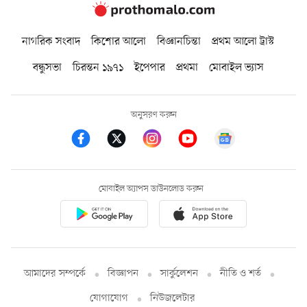
নাগরিক সংবাদ
কিশোর আলো
বিজ্ঞানচিন্তা
প্রথম আলো ট্রাস্ট
বন্ধুসভা
চিরন্তন ১৯৭১
ইপেপার
প্রথমা
মোবাইল ভ্যাস
অনুসরণ করুন
মোবাইল অ্যাপস ডাউনলোড করুন
আমাদের সম্পর্কে
বিজ্ঞাপন
সার্কুলেশন
নীতি ও শর্ত
যোগাযোগ
নিউজলেটার